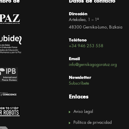
mbro de
Datos de contacto
Dirección
Artekalea, 1 – 1º
48300 Gernika-Lumo, Bizkaia
Teléfono
+34 946 253 558
Email
info@gernikagogoratuz.org
Newsletter
Subscríbete
Enlaces
Aviso Legal
Política de privacidad