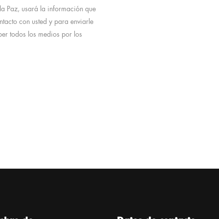
la Paz, usará la información que
ntacto con usted y para enviarle
ber todos los medios por los