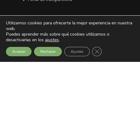
Utilizamos cookies para ofrecerte la mejor experiencia en nuestra
Últimas noticias
web.
Puedes aprender más sobre qué cookies utilizamos o
desactivarlas en los
ajustes
.
SEMINARIO: EXCLUSIÓN SOCIAL,
Cerrar el banner de 
Aceptar
Rechazar
Ajustes
VIOLENCIA Y CONSTRUCCIÓN DE PAZ
GERNIKA GOGORATUZ RECIBE EL
PREMIO ODS EN LA CATEGORÍA DE
PAZ
LA UNIÓN EUROPEA Y AMÉRICA
LATINA: UNA ALIANZA ESTRATÉGICA
EN UN MUNDO INESTABLE
Buscar
Buscar