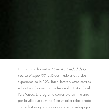
El programa formativo “
Gernika Ciudad de la
Paz en el Siglo XXI
” está destinado a los ciclos
superiores de la ESO, Bachillerato y otros centros
educativos (Formación Profesional, CEPAs…) del
País Vasco. El programa contempla un itinerario
por la villa que culminará en un taller relacionado
con la historia y la solidaridad como pedagogía