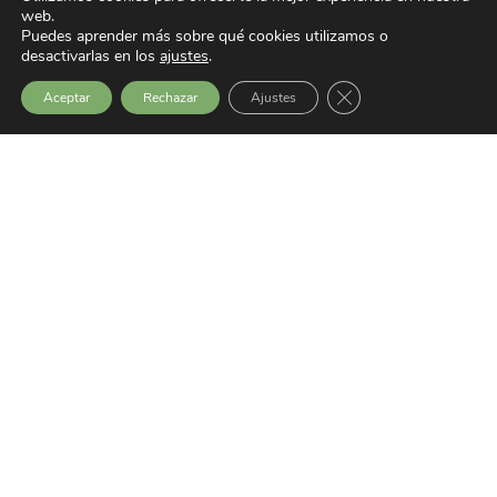
web.
Puedes aprender más sobre qué cookies utilizamos o
desactivarlas en los
ajustes
.
Cerrar el banner de 
Aceptar
Rechazar
Ajustes