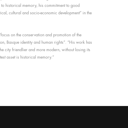
n to historical memory, his commitment to good
ical, cultural and socio-economic development” in the
“focus on the conservation and promotion of the
ion, Basque identity and human rights”. “His work has
 city friendlier and more modern, without losing its
atest asset is historical memory.”