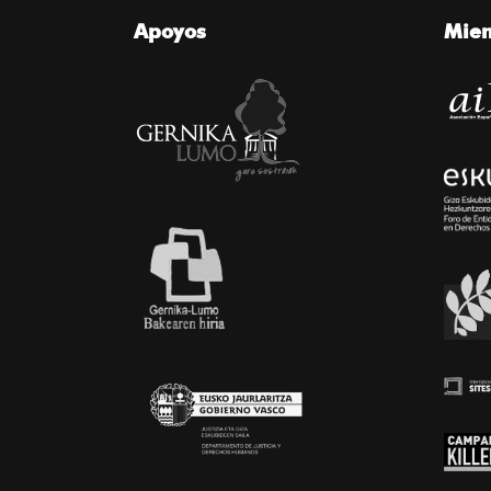
Apoyos
Mie