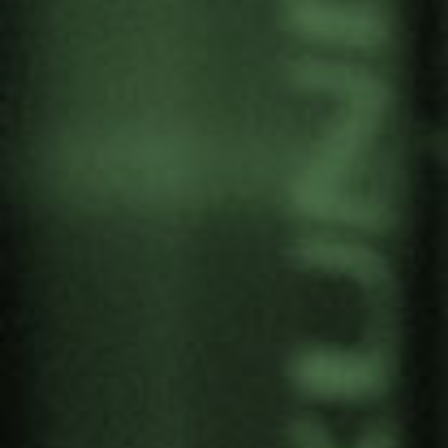
CURSO «GUERNICAS+:
MEMORIAS SUBALTERNAS»
Por
Gernika Gogoratuz
Feminismo
,
Memoria
1 julio, 2025
Alex Carrascosa, colaborador de Gernika
Gogoratuz y profesor de la UPV/EHU participa
como especialista invitado en el curso de verano
«Guernicas+: memorias subalternas», que tiene
lugar los días 15 y 16 de julio de 2025 en el
Bizkaia Aretoa-UPV/EHU de Bilbao.