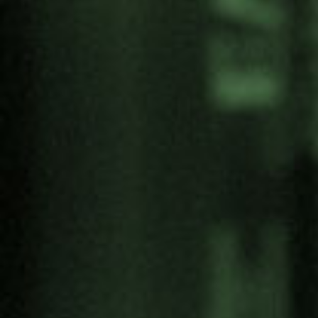
Programa completo
Compartir:
Categoría
Antimilitarismo
Artivismo
Campañas
Cultura de Paz