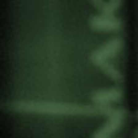
El curso analiza el Bombardeo de Gernika y sus
representaciones desde perspectivas feministas,
queer, postcoloniales, así como críticas.
Alex Carrascosa participa el día 15 de julio en
el bloque “Elkarte eta fundazioen ekintza
memoriaren eginkizunean“ junto a Julen Diaz de
Argote García de «Martxoak 3 elkarteak».
El curso está organizado por MHLI (Memoria
Histórica en Literaturas Ibéricas) de la
Universidad del País Vasco. El objetivo de este
grupo de investigación es investigar las
representaciones culturales de la Memoria
Histórica, especialmente en los ámbitos de la
cultura vasca y del entorno ibérico del siglo XX y
principios del XXI.