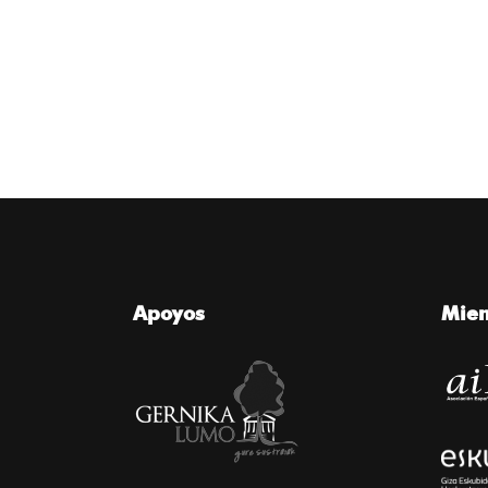
Apoyos
Mie