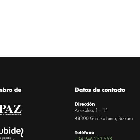
mbro de
Datos de contacto
Dirección
Artekalea, 1 – 1º
48300 Gernika-Lumo, Bizkaia
Teléfono
+34 946 253 558