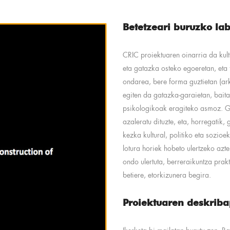
Betetzeari buruzko la
CRIC proiektuaren oinarria da kul
eta gatazka osteko egoeretan, eta f
ondarea, bere forma guztietan (ar
egiten da gatazka-garaietan, bait
psikologikoak eragiteko asmoz. Ge
azaleratu dituzte, eta, horregatik,
kezka kultural, politiko eta sozio
lotura horiek hobeto ulertzeko azt
ondo ulertuta, berreraikuntza prakt
betiere, etorkizunera begira.
Proiektuaren deskrib