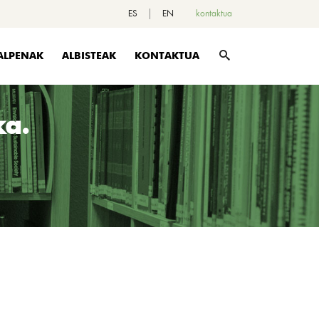
ES
EN
kontaktua
ALPENAK
ALBISTEAK
KONTAKTUA
ka.