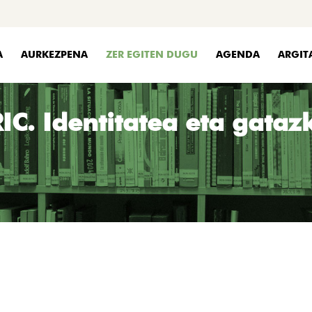
A
AURKEZPENA
ZER EGITEN DUGU
AGENDA
ARGIT
IC. Identitatea eta gataz