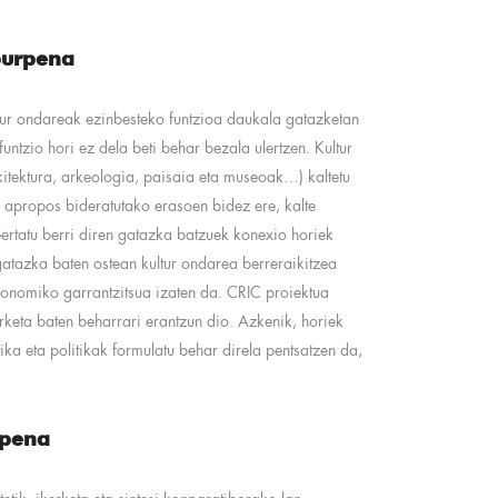
burpena
tur ondareak ezinbesteko funtzioa daukala gatazketan
untzio hori ez dela beti behar bezala ulertzen. Kultur
kitektura, arkeologia, paisaia eta museoak…) kaltetu
a apropos bideratutako erasoen bidez ere, kalte
rtatu berri diren gatazka batzuek konexio horiek
 gatazka baten ostean kultur ondarea berreraikitzea
ekonomiko garrantzitsua izaten da. CRIC proiektua
erketa baten beharrari erantzun dio. Azkenik, horiek
ika eta politikak formulatu behar direla pentsatzen da,
apena