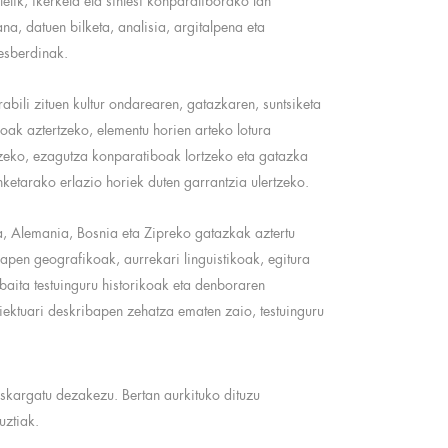
tetik, ikerketa eta sintesi konparatiborako lan
ana, datuen bilketa, analisia, argitalpena eta
esberdinak.
abili zituen kultur ondarearen, gatazkaren, suntsiketa
ioak aztertzeko, elementu horien arteko lotura
zeko, ezagutza konparatiboak lortzeko eta gatazka
nketarako erlazio horiek duten garrantzia ulertzeko.
a, Alemania, Bosnia eta Zipreko gatazkak aztertu
apen geografikoak, aurrekari linguistikoak, egitura
baita testuinguru historikoak eta denboraren
iektuari deskribapen zehatza ematen zaio, testuinguru
skargatu dezakezu. Bertan aurkituko dituzu
uztiak.