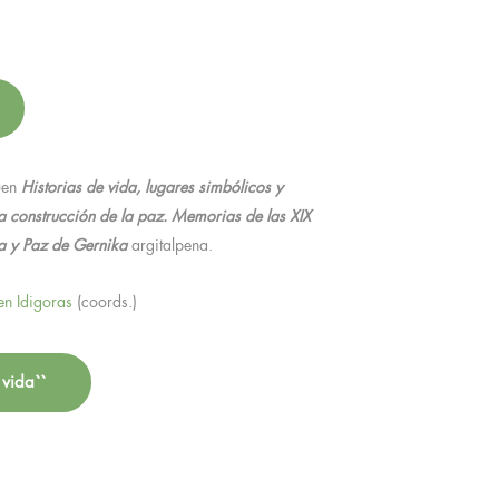
uen
Historias de vida, lugares simbólicos y
la construcción de la paz. Memorias de las XIX
ra y Paz de Gernika
argitalpena.
n Idigoras
(coords.)
 vida``