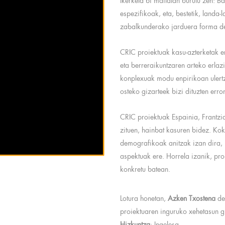
Ikerketa bi mailatan burutu zen: Ba
espezifikoak, eta, bestetik, landa-l
zabalkunderako jarduera forma d
CRIC proiektuak kasu-azterketak er
eta berreraikuntzaren arteko erlaz
konplexuak modu enpirikoan ulert
osteko gizarteek bizi dituzten erro
CRIC proiektuak Espainia, Frantzi
zituen, hainbat kasuren bidez. Kok
demografikoak anitzak izan dira, 
aspektuak ere. Horrela izanik, pro
konkretu batean.
Lotura honetan,
Azken Txostena
de
proiektuaren inguruko xehetasun g