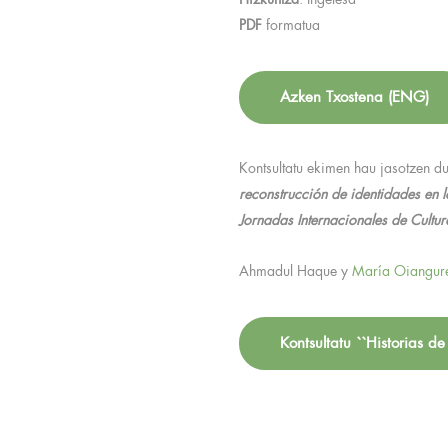
Hizkuntza
: Ingelesa
PDF
formatua
Azken Txostena (ENG)
Kontsultatu ekimen hau jasotzen d
reconstrucción de identidades en 
Jornadas Internacionales de Cultu
Ahmadul Haque y
María Oiangure
Kontsultatu ``Historias de