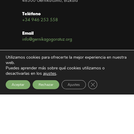
48300 Gernika-Lumo, Bizkaia
Teléfono
+34 946 253 558
Email
info@gernikagogoratuz.org
Newsletter
Utilizamos cookies para ofrecerte la mejor experiencia en nuestra
Subscríbete
web.
Puedes aprender más sobre qué cookies utilizamos o
Enlaces
desactivarlas en los
ajustes
.
Cerrar el banner de 
Aceptar
Rechazar
Ajustes
Aviso Legal
Política de privacidad
Portal de transparencia