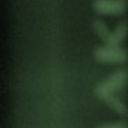
El Campo de Gurs
Alrededor de 64.000 personas de orígenes muy
diversos fueron internadas allí: españoles
(primavera y verano de 1939), «indeseables»
(mayo – julio de 1940), judíos (octubre de 1940
– noviembre de 1943) y gitanos (primavera de
1944).
Más información sobre ``Le
Camp de Gurs``
Las imágenes están cedidas por el
Museo
de la Paz de Gernika