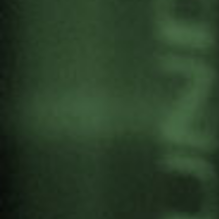
EXCURSIÓN AL CAMPO DE
GURS
Por
Gernika Gogoratuz
Memoria
12 mayo, 2024
Participación en la excursión organizada desde
el
Museo de la Paz de Gernika
para conocer el
«campo de acogida» de Gurs (Francia). Es una
de las actividades relacionadas con la
exposición temporal «GURS: El sueño frustrado
de Gernika Berri».