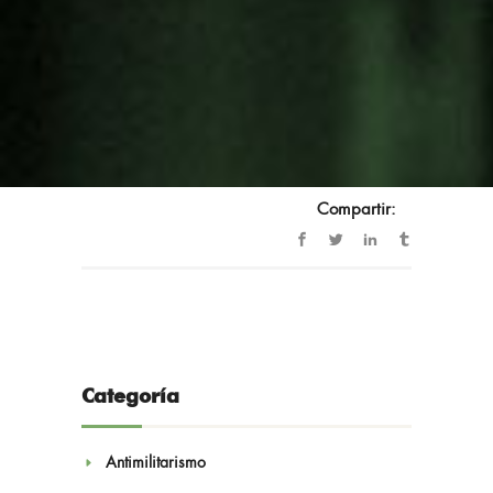
bombardeo de Gernika.
Autora:
Pia Kuhlmann
Esta publicación ha sido cofinanciada por el
departamento de Empleo y Asuntos Sociales del
Gobierno Vasco y el Centro de Investigación por
la Paz, Gernika Gogoratuz.
Año: 2010
Compartir:
Noticias
Categoría
Antimilitarismo