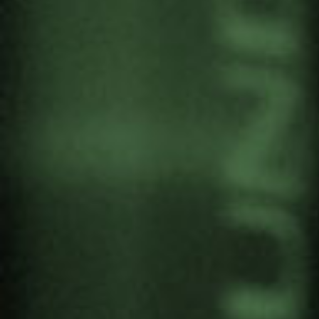
IN MEMORIAM.
SOBREVIVIENTES DEL
BOMBARDEO DE GERNIKA
Por
Gernika Gogoratuz
Memoria
4 Marzo, 2024
Andone Bidaguren
(Gernika-Lumo, 21 de febrero de 2024)