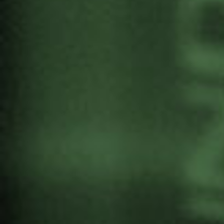
JORNADA SOBRE
DERECHOS HUMANOS EN
LA CIUDAD DEL SIGLO
XXI. VITORIA-GASTEIZ
Por
Gernika Gogoratuz
Derechos Humanos
30 Noviembre, 2020
El Ayuntamiento de Vitoria-Gasteiz, desde el
Servicio para la Convivencia y la Diversidad,
organiza la Jornada sobre
Derechos Humanos en
la Ciudad del S.XXI.