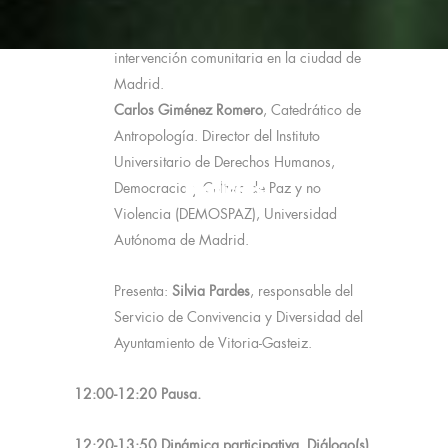
Derechos Humanos, construcción de Paz e
intervención comunitaria en la ciudad de
Madrid.
Carlos Giménez Romero
, Catedrático de
Antropología. Director del Instituto
Universitario de Derechos Humanos,
Noticias
Democracia y Cultura de Paz y no
Violencia (DEMOSPAZ), Universidad
Autónoma de Madrid.
Presenta:
Silvia Pardes
, responsable del
Servicio de Convivencia y Diversidad del
Ayuntamiento de Vitoria-Gasteiz.
12:00-12:20 Pausa.
12:20-13:50 Dinámica participativa. Diálogo(s)