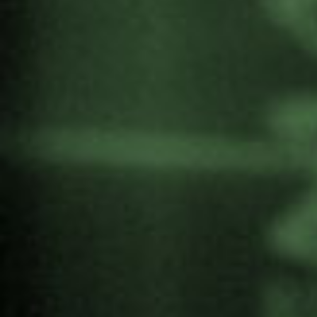
materialización de los DDHH. Análisis y desafíos
a futuro. De lo global a lo local
Tica Font i Gregori
, investigadora del
Centre Delàs d’Estudis per la Pau.
Directora del Institut Català Internacional
Per la Pau (2009-2018). Representante de
AIPAZ en el Grupo de trabajo de la CGLU,
red global de ciudades y gobiernos
locales. Comisión de inclusión social,
democracia participativa y Derechos
Humanos.
Presenta:
Maria Oianguren Idigoras,
Gernika Gogoratuz.
10:15-12:00 Mesa redonda: experiencias
prácticas