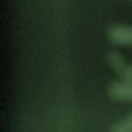
Fecha
: 11 de diciembre, de 9:00 a 14:00
horas.
Lugar
: online plataforma Zoom.
Programa
09.00-09:15 Inauguración
Gorka Urtaran Agirre, alcalde de Vitoria-
Gasteiz.
09.15-09:30 Presentación
Introducción a la jornada e información
técnica.
09.30 – 10:15 Ponencia marco
: La