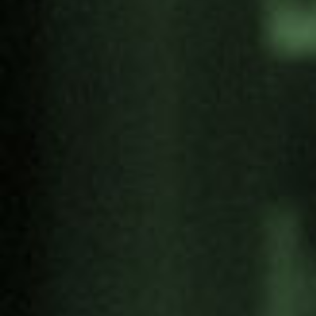
Construyendo una Cultura de DDHH. El
enfoque de Utrecht.
Hans Sakkers
, sociólogo y responsable de
estrategias de implementación en materia
de DDHH y la Agenda 2030,
Ayuntamiento de Utrecht.
Pacto de ciudad de Granollers: impulsar
un compromiso colectivo para construir el
futuro que queremos.
Alba Barnusell i Ortuño
, 1ª Teniente
Alcalde y Regidora de Planificación
Estratégica y Gobernanza del
Ayuntamiento de Granollers y Diputada
delegada de Políticas de Igualdad de la
Diputación de Barcelona.