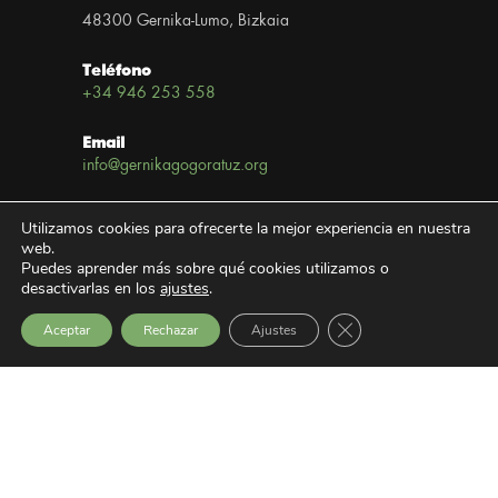
48300 Gernika-Lumo, Bizkaia
Teléfono
+34 946 253 558
Email
info@gernikagogoratuz.org
Newsletter
Utilizamos cookies para ofrecerte la mejor experiencia en nuestra
Subscríbete
web.
Puedes aprender más sobre qué cookies utilizamos o
desactivarlas en los
ajustes
.
Enlaces
Cerrar el banner de 
Aceptar
Rechazar
Ajustes
Aviso Legal
Política de privacidad
Portal de transparencia