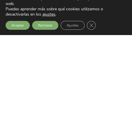
web.
Puedes aprender más sobre qué cookies utilizamos o
desactivarlas en los
ajustes
.
Aviso Legal
Cerrar el banner de 
Aceptar
Rechazar
Ajustes
Política de privacidad
Portal de transparencia
Últimas noticias
SEMINARIO: EXCLUSIÓN SOCIAL,
VIOLENCIA Y CONSTRUCCIÓN DE PAZ
GERNIKA GOGORATUZ RECIBE EL
PREMIO ODS EN LA CATEGORÍA DE
PAZ