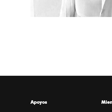
Apoyos
Mie