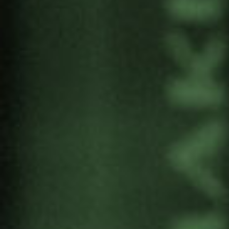
ULTRADERECHA EN LAS
ELECCIONES AL
PARLAMENTO EUROPEO
DE 2019 Y SUS
CONSECUENCIAS EN LAS
POLÍTICAS MIGRATORIAS
Por
Gernika Gogoratuz
Cultura de Paz
27 mayo, 2019
Tras los buenos resultados
electorales de las
formaciones de la
ultraderecha en los
diferentes Estados
miembros (EEMM),
preocupan las elecciones
y la configuración del