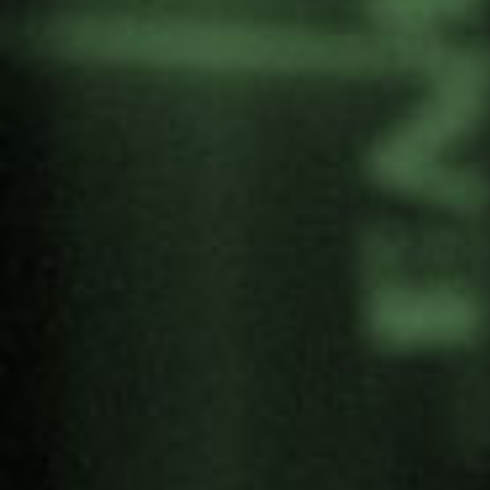
próximo Parlamento
Europeo. Si bien la
securitización y
externalización de las
políticas comunes de
control de fronteras, asilo
y migraciones suponen un
recorte en los derechos
humanos, el avance de los
nuevos populismos de
derechas,
ultranacionalistas e
ideología fascista en la
eurocámara vaticinan un
oscuro panorama para
migrantes y valores