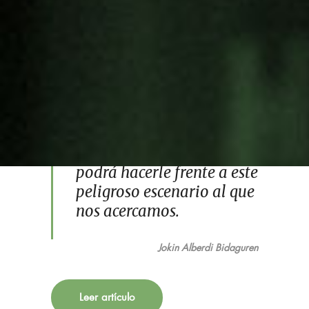
europeos. Solo una fuerte
articulación ciudadana
que reivindique el derecho
a la vida ante
neoliberalismo
corporativo, y que
defienda los valores de la
solidaridad y la justicia
podrá hacerle frente a este
peligroso escenario al que
nos acercamos.
Jokin Alberdi Bidaguren
Noticias
Leer artículo