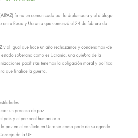
(
AIPAZ
) firma un comunicado por la diplomacia y el diálogo
cto entre Rusia y Ucrania que comenzó el 24 de febrero de
AZ
y al igual que hace un año rechazamos y condenamos -de
un estado soberano como es Ucrania, una quiebra de la
anizaciones pacifistas tenemos la obligación moral y política
ra que finalice la guerra.
ostilidades.
niciar un proceso de paz.
el país y el personal humanitario.
a paz en el conflicto en Ucrania como parte de su agenda
 Consejo de la UE.