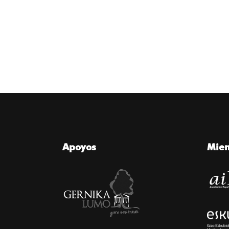
Apoyos
Mie