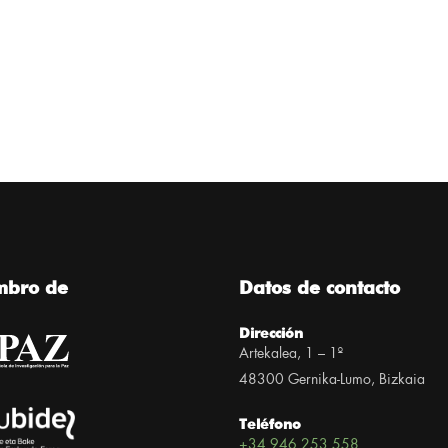
mbro de
Datos de contacto
Dirección
Artekalea, 1 – 1º
48300 Gernika-Lumo, Bizkaia
Teléfono
+34 946 253 558