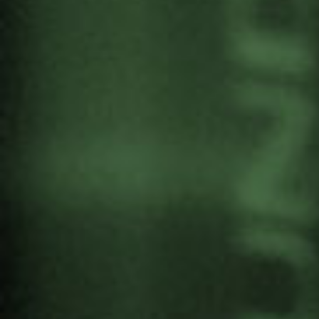
ENTREVISTAS A SUSAN
GEORGE, OLIVIA ZUÑIGA
CÁCERES, MIGUEL
ESPINOSA, TERESA CUHNA
Y DANIEL NINA
Por
Gernika Gogoratuz
Cultura de Paz
9 julio, 2019
SUSAN GEORGE
, Presidenta de Honor de
ATTAC Francia y Presidenta del Consejo del
Transnational Institute de Amsterdam. Fellow of
the Royal Society of Arts.