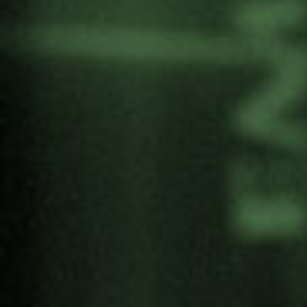
MIGUEL ESPINOSA.
Doctor en Geografía y
profesor del Dpto. de Ciencias Sociales y
Jurídicas de la Facultad de Ciencias humanas y
Artes de la Universidad de Tolima (Colombia).
TERESA CUNHA
. Doctora en Sociología e
investigadora senior del Centro de Estudios