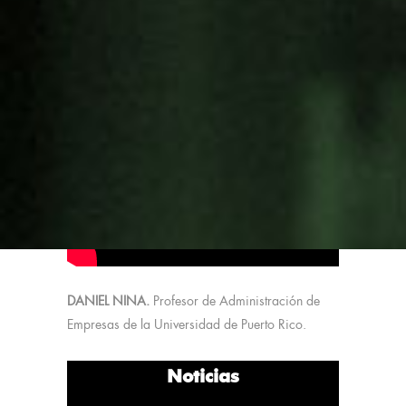
Sociales, Universidad de Coímbra (Portugal).
CODESRIA y el Centro de Estudios Africanos de
la Universidad Eduardo Mondlane
(Mozambique).
DANIEL NINA.
Profesor de Administración de
Empresas de la Universidad de Puerto Rico.
Noticias