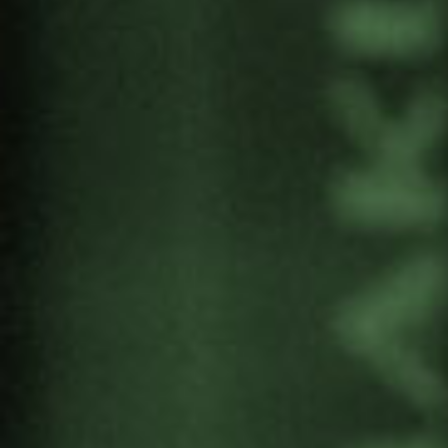
OLIVIA M. ZUÑIGA CÁCERES
, Diputada del
Congreso Nacional de Honduras por el partido
Libertad y Refundación (LIBRE).