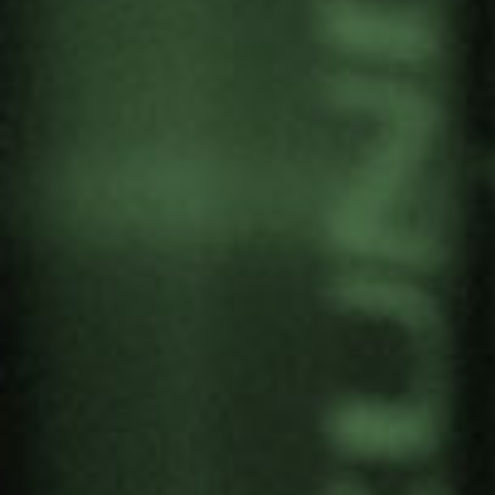
GERNIKA GOGORATUZ SE
ADHIERE A LA CAMPAÑA
EUSKARALDIA 2020
Por
Gernika Gogoratuz
Derechos Humanos
,
Interculturalidad
4 Noviembre, 2020
La campaña
Euskaraldia 2020
se llevará a cabo
del 20 de noviembre al 4 de diciembre
y
Gernika Gogoratuz ha querido adherirse y
apoyar el esfuerzo por cambiar los hábitos
lingüisticos entre los hablantes que entienden el