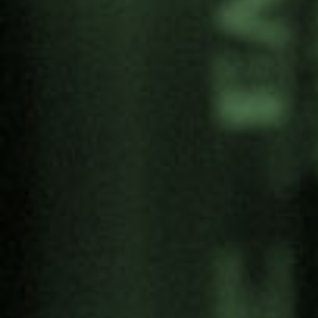
forma colectiva.
Euskaraldia
es un ejercicio social extendido a
todos los espacios de la sociedad y limitado en
cuanto al tiempo. El objetivo principal de
Euskaraldia
es aumentar el uso del euskera a
través del cambio de hábitos lingüísticos de la
ciudadanía tratando de romper las inercias.
Compartir:
Categoría