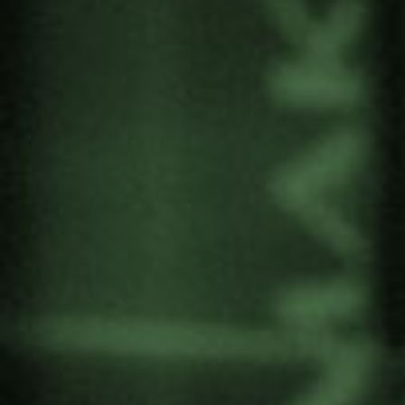
euskara.
Este año se podrá participar a nivel individual (a
través de los roles ahobizi o belarriprest),
también se podrá participar en grupo a través de
lo denominado arigune. Y es en este modo,
arigune
, donde nos hemos inscrito. Los arigune,
o lugares de práctica en castellano, son lugares
en los que está garantizada permanentemente la
posibilidad de comunicarse en euskera, bien sea
dentro de la entidad (barne ariguneak) o en las
relaciones de la entidad con la ciudadanía
(kanpo ariguneak).
Las personas que integren dichos grupos
participarán como ahobizi o como belarriprest,
solo que en su caso realizarán el ejercicio de