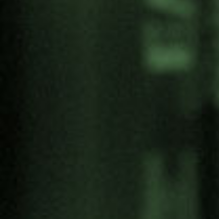
cómo los aborda el grueso de los políticos y
periodistas (
ver publicación
)
Compartir:
Categoría
Antimilitarismo
Artivismo
Campañas
Cultura de Paz
Derechos Humanos