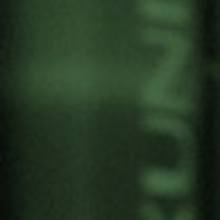
FALLECE JOHAN
GALTUNG, PIONERO DE
LOS ESTUDIOS POR LA
PAZ
Por
Gernika Gogoratuz
Cultura de Paz
18 Febrero, 2024
Johan Galtung, pionero de los Estudios por la
Paz, ha fallecido (Oslo, 24 de octubre de 1930
– Bærum, 17 de febrero de 2024).
Desde Gernika Gogoratuz agradecemos los