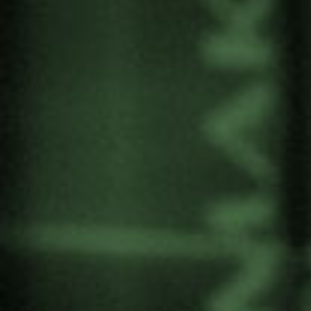
aprendizajes y momentos compartidos, y
enviamos un fuerte abrazo a su familia.
Publicaciones de Johan Galtung para la
Colección Red Gernika
Tras la violencia 3R: reconstrucción,
reconciliación, resolución. Afrontando los efectos
visibles e invisibles de guerra y la violencia (
ver
publicación
)
Violencia cultural (
ver publicación
)
Bortxakeria kulturala (
ver publicación
)
Paz por medios pacíficos. Paz y conflicto,
desarrollo y civilización (
ver publicación
)
Otras colecciones
Conflicto, guerra y paz, a vista de pájaro. Y