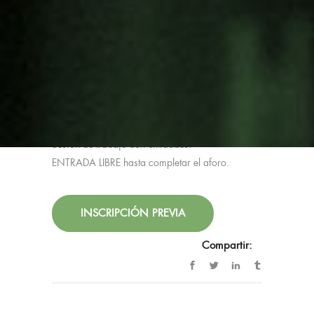
14:00-15:00 Comida
TERCERA PARTE
(Opcional para miembros de la
Alianza y/o entidades participantes)
15:30-17:00 Sala de reuniones de Centro
Cultural Soka
Sesión de trabajo con entidades.
ENTRADA LIBRE hasta completar el aforo.
INSCRIPCIÓN PREVIA
Noticias
Compartir: