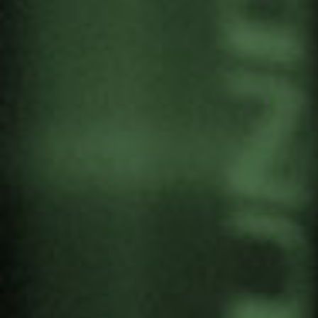
I ENCUENTRO DE LA
ALIANZA POR EL DESARME
NUCLEAR
Por
Gernika Gogoratuz
Antimilitarismo
17 septiembre, 2024
La Alianza por el Desarme Nuclear
celebra el I
Encuentro «Avanzando hacia un mundo sin
armas nucleares» el día 28 de septiembre en el
Centro Cultural Soka y Jardín de la Paz de
Madrid. Gernika Gogoratuz y Gernikatik