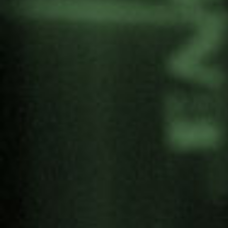
Vaciamadrid: “Rivas-Vaciamadrid, ciudad por el
TPAN”
Yoshihiro Nakashima, artista e hibakusha de
3ª generación
12:00-12:15. Pausa
SEGUNDA PARTE
12:30-13:30. Jardín de la Paz. Punto de
encuentro: entrada sur del jardín.
#ErradicArmasNucleares – Un recorrido
conjunto hacia el desarme nuclear
Propuestas contra la Bomba de jóvenes de Soka
y la Alianza desde el arte, la cultura y la música
* Durante el recorrido se inaugurará la escultura
“Liberar la paz”, de Yoshihiro Nakashima