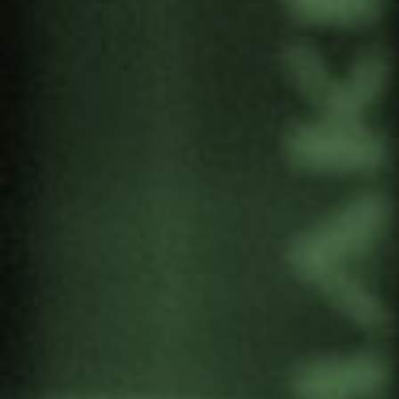
Mundura son miembros de la Alianza por el
Desarme Nuclear.
PROGRAMA
PRIMERA PARTE
10:30 – 12:00. Auditorio del Centro Cultural
Soka.
Bienvenida
Presentación de la Alianza por el Desarme
Nuclear
Carlos Umaña, copresidente de IPPNW y
miembro de la Junta Directiva de ICAN. “La
abolición de las armas nucleares: un imperativo
urgente”
Aída Castillejo, alcaldesa de Rivas-