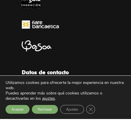
Datos de contacto
Utilizamos cookies para ofrecerte la mejor experiencia en nuestra
Dirección
web.
Artekalea, 1 – 1º
Puedes aprender más sobre qué cookies utilizamos o
desactivarlas en los
ajustes
.
48300 Gernika-Lumo, Bizkaia
Cerrar el banner de 
Aceptar
Rechazar
Ajustes
Teléfono
+34 946 253 558