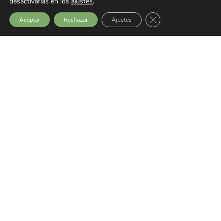
desactivarlas en los
ajustes
.
Email
Cerrar el banner de 
Aceptar
Rechazar
Ajustes
info@gernikagogoratuz.org
Newsletter
Subscríbete
Enlaces
Aviso Legal
Política de privacidad
Portal de transparencia
Últimas noticias
SEMINARIO: EXCLUSIÓN SOCIAL,