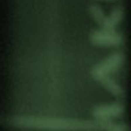
global ICAN (International Campaign to Abolish
Nuclear Weapons).
ICAN es una coalición de organizaciones no
gubernamentales en cien países que promueven
la adhesión y la implementación del tratado de
prohibición de armas nucleares de las Naciones
Unidas. Este histórico acuerdo mundial fue
adoptado en Nueva York el 7 de julio de 2017.
A continuación 5 puntos que serán ilegales según
el derecho internacional a partir del 22 de enero
de 2021:
el tratado prohíbe el desarrollo de nuevos
sistemas de armas nucleares
el tratado prohíbe ayudar con el desarrollo de
armas nucleares