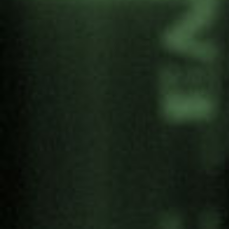
el tratado prohíbe el alojamiento de armas
nucleares
el tratado prohíbe la fabricación de armas
nucleares
el tratado prohíbe alentar el uso de armas
nucleares
La entrada en vigor del TPNW es la oportunidad
perfecta para que todos los países, empresas,
universidades y otras entidades reevalúen su
relación con este nuevo estándar legal
internacional. Los países que producen o
albergan armas nucleares o que participan en
ejercicios de ataque nuclear, así como las
empresas fabricantes.
Más información