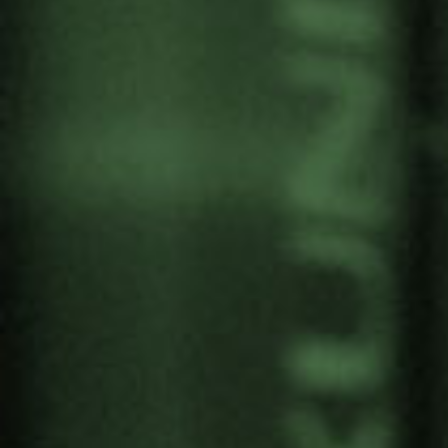
TRIBUNAL ÉTICO SOBRE
DIVERSIDAD SEXUAL Y DE
GÉNERO Y DERECHO DE
ASILO
Por
Gernika Gogoratuz
Derechos Humanos
11 junio, 2025
María Oianguren
, directora, y
Liliana Zambrano
investigadora del Centro de Investigación por la
Paz Gernika Gogoratuz, participan como
expertas en la actividad «
Tribunal Ético sobre