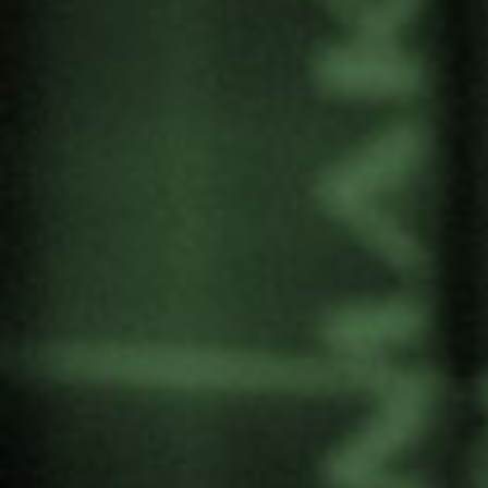
Diversidad Sexual y de Género y Derecho de
Asilo
» el martes 17 de junio en Marienea –
Basauriko Emakumeen Etxea.
La participación en el bloque «Justicia
restaurativa y construcción de paz desde las
mujeres y disidencias y la perspectiva de
memoria y la cultura de paz» abre la jornada de
este espacio abierto junto a Joana Etxano de
Mugarik Gabe.
La actividad está organizada por Mundubat.
Programa completo
Inscripciones