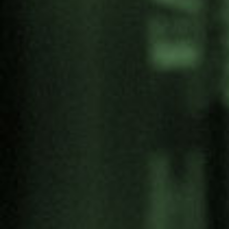
Compartir:
Categoría
Antimilitarismo
Artivismo
Campañas
Cultura de Paz
Derechos Humanos
Ecología