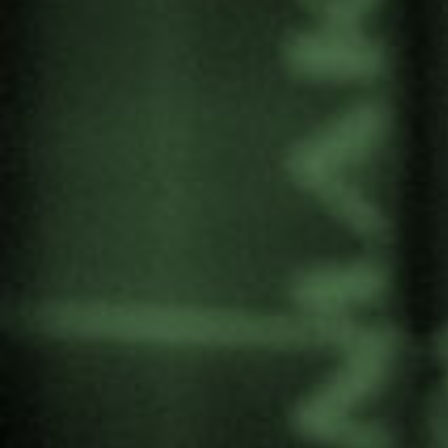
un nuevo espacio donde compartir visiones y
propuestas entre actores diversos,
particularmente con los sectores excluidos o que
menos participan tradicionalmente en estos
debates (jóvenes estudiantes, mujeres, personas
ancianas, migrantes, personas desempleadas…)
y que luchan por alternativas mejores de vida.
V Encuentro de
verano UPV/EHU
Compartir: