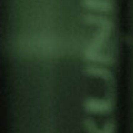
PRESENTAMOS EL V
ENCUENTRO DE VERANO
UPV/EHU DE GERNIKA-
LUMO
Por
Gernika Gogoratuz
Territorios en conflicto
1 junio, 2020
Gernika Gogoratuz, en colaboración con la
Universidad del País Vasco / Euskal Herriko
Unibertsitatea (UPV/EHU) organiza estos V
Encuentros de Verano con vocación de facilitar