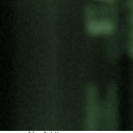
Categoría
Antimilitarismo
Artivismo
Campañas
Cultura de Paz
Derechos Humanos
Ecología
Economía de paz
Educación por la paz