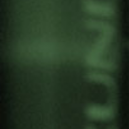
VIDEO FORUM: TIERRA EN
SUSPENSO (LOCAL CTXT –
MADRID)
Por
Gernika Gogoratuz
Territorios en conflicto
30 Octubre, 2019
El próximo 6 de noviembre se presentará en el
nuevo local de
CTXT
de Madrid el documental
«
Tierra en Suspenso. Amenazas y resistencias en
Cabo Delgado
» co-organizado por Gernika
Gogoratuz y el Grupo de Estudios Africanos de