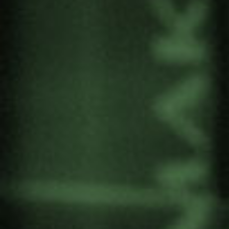
la Universidad Autónoma de Madrid
(GEA/UAM).
El forum contará con la participación de
Boaventura Monjane
, Activista por la Tierra y
director del documental y
Jokin Alberdi
Bidaguren
, Profesor de la UPV/EHU y miembro
de Gernika Gogoratuz. Centro de Investigación
para la Paz.
El documental recoge los testimonios de personas
y organizaciones de Cabo Delgado en
Mozambique. Un modelo de organización social
y de resistencia frente a la violencia armada de
diferentes grupos y frente a las acciones de las
grandes empresas transnacionales.
La hora de comienzo será a las
19:00h
y la