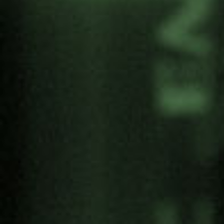
futuro mejor».
El documental ha triunfado en diferentes partes de
mundo ganando premios en los festivales de
Nueva York o el Festival Internacional de Cine de
Houston. Ha sido invitado a proyectarse en las
Naciones Unidas en Ginebra, y en el Festival
Internacional de Cine de Suiza, el Festival de
Cine APOX (Croacia), el Festival Internacional de
Cine de Richmond (Virginia EE.UU.) entre otros.
En este enlace encontrareis toda la información
para disfrutar del documental.
“Can Art Stop a Bullet? William
Kelly’s Big Picture”