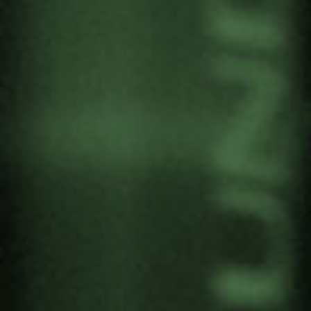
PRESENTACIÓN ONLINE
DE “CAN ART STOP A
BULLET? WILLIAM KELLY’S
BIG PICTURE”
Por
Gernika Gogoratuz
Artivismo
31 agosto, 2020
El próximo 29 de octubre podremos disfrutar del
documental sobre Paz “
Can Art Stop a Bullet?
William Kelly’s Big Picture
” que se emitirá para
toda Europa a las 6pm (hora de Europa Central)