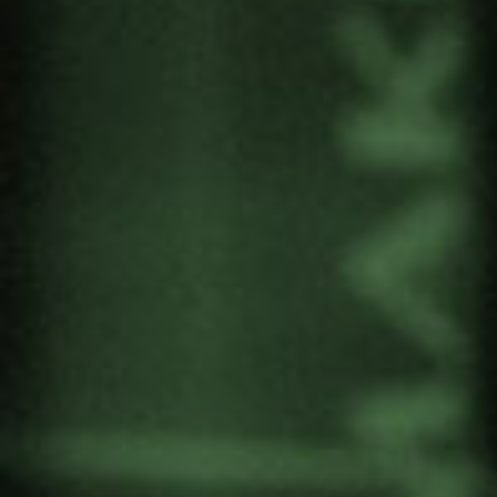
a través de la plataforma Fan Force TV.
William Kelly
es fundador del
Archive of
Humanist Art
en Australia y colaborador de
Gernika Gogoratuz
desde hace décadas. En esta
ocasión nos presenta una película que sigue al
artista y activista por la paz, mientras viaja por el
mundo explorando la relación entre el arte y la
conciencia humana.
Es dentro de este entorno global donde Kelly
plantea la pregunta “Can Art Stop a Bullet?» a
más de 30 artistas internacionales destacados
como el actor Martin Sheen, A.C. Grayling, John
Keane, Nick Ut y el Dr. Rama Mani. El
documental se ha descrito como «un hermoso
retrato y testimonio del poder del arte para dar
sentido a la experiencia humana y construir un