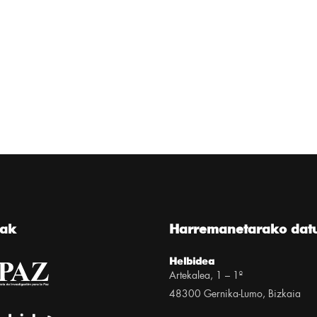
eak
Harremanetarako dat
Helbidea
Artekalea, 1 – 1º
48300 Gernika-Lumo, Bizkaia