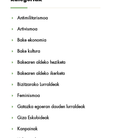
Antimilitarismoa
Artivismoa
Bake ekonomia
Bake kultura
Bakearen aldeko heziketa
Bakearen aldeko ikerketa
Bizitzarako Lurraldeak
Feminismoa
Gatazka egoeran dauden lurraldeak
Giza Eskubideak
Kanpainak