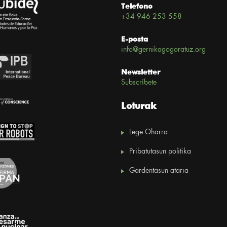
Telefono
+34 946 253 558
E-posta
info@gernikagogoratuz.org
Newsletter
Subscríbete
Loturak
Lege Oharra
Pribatutasun politika
Gardentasun ataria