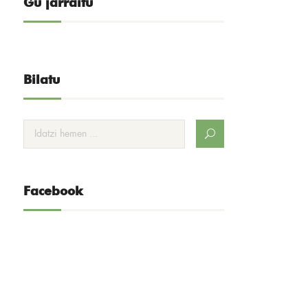
Gu jarraitu
Bilatu
Facebook