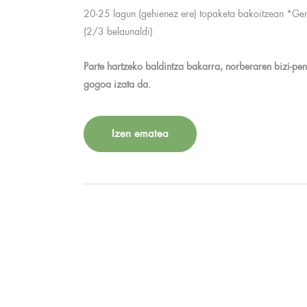
20-25 lagun (gehienez ere) topaketa bakoitzean *Gen
(2/3 belaunaldi)
Parte hartzeko baldintza bakarra, norberaren bizi-pen
gogoa izata da.
Izen ematea