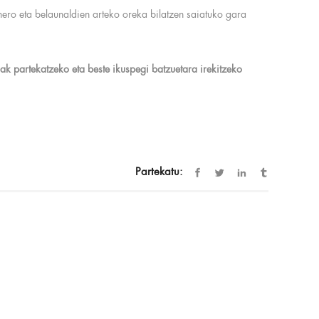
ero eta belaunaldien arteko oreka bilatzen saiatuko gara
ak partekatzeko eta beste ikuspegi batzuetara irekitzeko
Partekatu: