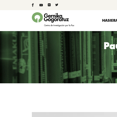
HASIER
Pa