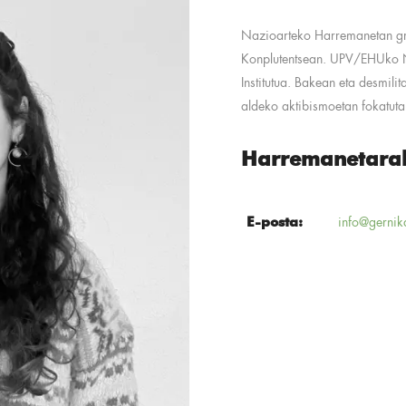
Nazioarteko Harremanetan gr
Konplutentsean. UPV/EHUko N
Institutua. Bakean eta desmilit
aldeko aktibismoetan fokatuta
Harremanetara
E-posta:
info@gernik