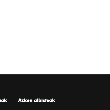
uak
Azken albisteak