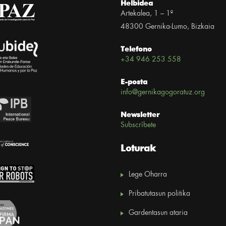
Helbidea
Artekalea, 1 – 1º
48300 Gernika-Lumo, Bizkaia
Telefono
+34 946 253 558
E-posta
info@gernikagogoratuz.org
Newsletter
Subscríbete
Loturak
Lege Oharra
Pribatutasun politika
Gardentasun ataria