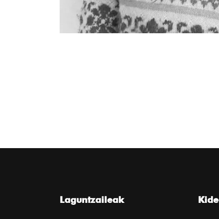
Laguntzaileak
Kid