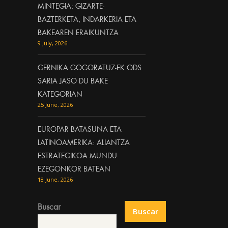
MINTEGIA: GIZARTE-
BAZTERKETA, INDARKERIA ETA
BAKEAREN ERAIKUNTZA
9 July, 2026
GERNIKA GOGORATUZ-EK ODS
SARIA JASO DU BAKE
KATEGORIAN
25 June, 2026
EUROPAR BATASUNA ETA
LATINOAMERIKA: ALIANTZA
ESTRATEGIKOA MUNDU
EZEGONKOR BATEAN
18 June, 2026
Buscar
Buscar