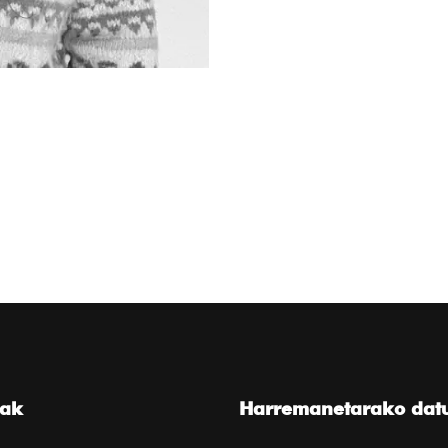
eak
Harremanetarako dat