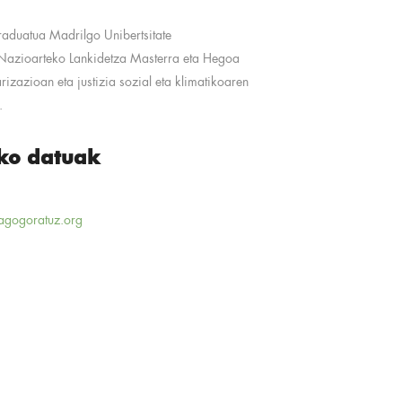
aduatua Madrilgo Unibertsitate
azioarteko Lankidetza Masterra eta Hegoa
arizazioan eta justizia sozial eta klimatikoaren
.
ko datuak
agogoratuz.org