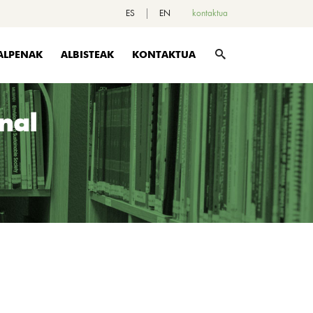
ES
EN
kontaktua
ALPENAK
ALBISTEAK
KONTAKTUA
nal