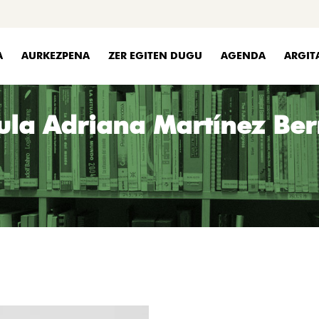
A
AURKEZPENA
ZER EGITEN DUGU
AGENDA
ARGIT
ula Adriana Martínez Ber