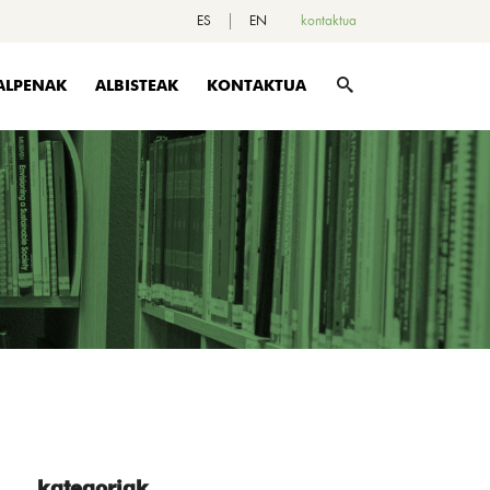
ES
EN
kontaktua
ALPENAK
ALBISTEAK
KONTAKTUA
kategoriak