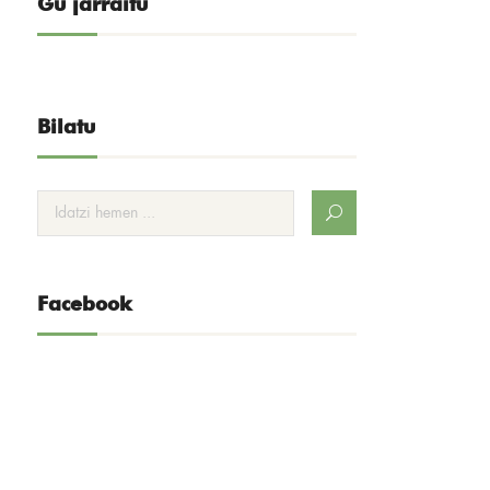
Gu jarraitu
Bilatu
Facebook