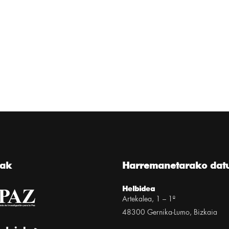
eak
Harremanetarako dat
Helbidea
Artekalea, 1 – 1º
48300 Gernika-Lumo, Bizkaia