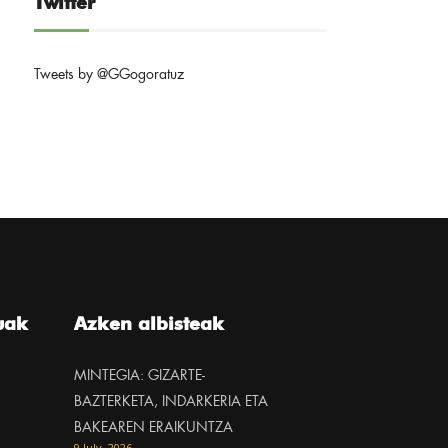
Twitter
Tweets by @GGogoratuz
uak
Azken albisteak
MINTEGIA: GIZARTE-
BAZTERKETA, INDARKERIA ETA
BAKEAREN ERAIKUNTZA
9 July, 2026