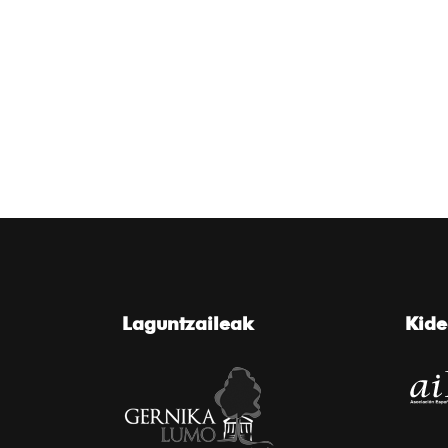
Laguntzaileak
Kid