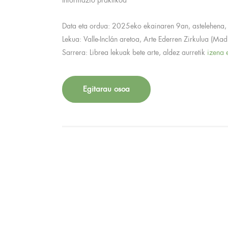
Informazio praktikoa
Data eta ordua: 2025eko ekainaren 9an, astelehena
Lekua: Valle-Inclán aretoa, Arte Ederren Zirkulua (Madr
Sarrera: Librea lekuak bete arte, aldez aurretik
izena 
Egitarau osoa