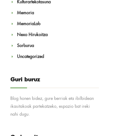
Kulturartekotasuna
Memoria
MemoriaLab
Nexo Hirukoitza
Sorburua
Uncategorized
Guri buruz
Blog honen bidez, gure berriak eta ibilbidean
ikasitakoak partekatzeko, espazio bat ireki
nahi dugu.