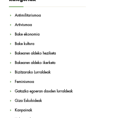
Antimilitarismoa
Artivismoa
Bake ekonomia
Bake kultura
Bakearen aldeko heziketa
Bakearen aldeko ikerketa
Bizitzarako Lurraldeak
Feminismoa
Gatazka egoeran dauden lurraldeak
Giza Eskubideak
Kanpainak