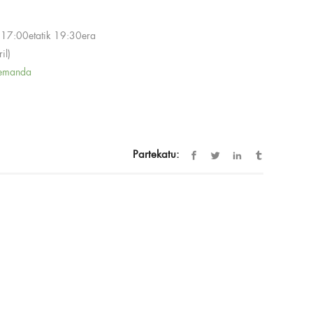
, 17:00etatik 19:30era
il)
emanda
Partekatu: