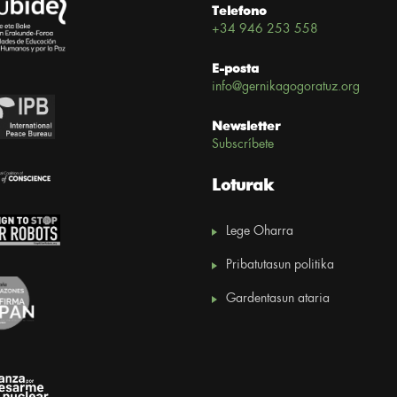
Telefono
+34 946 253 558
E-posta
info@gernikagogoratuz.org
Newsletter
Subscríbete
Loturak
Lege Oharra
Pribatutasun politika
Gardentasun ataria