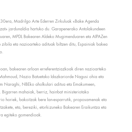
:30era, Madrilgo Arte Ederren Zirkuluak «Bake Agenda
tzat» jardunaldia hartuko du. Garapenerako Antolakundeen
tutuaren, MPDL Bakearen Aldeko Mugimenduaren eta AIPAZen
 zibila eta nazioarteko adituak biltzen ditu, Espainiak bakea
o.
ngoan, bakearen arloan erreferentziazkoak diren nazioarteko
sef Mahmoud, Nazio Batuetako Idazkariorde Nagusi ohia eta
m Naraghi, NBEko aholkulari aditua eta Emakumeen,
 Bigarren mahaiak, berriz, hainbat ministeriotako
rio horiek, bakoitzak bere lan-esparrutik, proposamenak eta
tzakete, eta, bereziki, etorkizuneko Bakearen Eraikuntza eta
ra egiteko gomendioak.