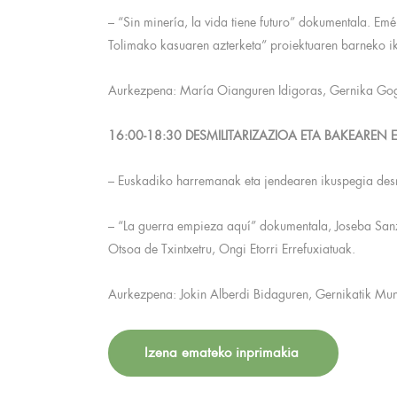
– “Sin minería, la vida tiene futuro” dokumentala. E
Tolimako kasuaren azterketa” proiektuaren barneko i
Aurkezpena: María Oianguren Idigoras, Gernika Gog
16:00-18:30 DESMILITARIZAZIOA ETA BAKEAREN 
– Euskadiko harremanak eta jendearen ikuspegia desmi
– “La guerra empieza aquí” dokumentala, Joseba San
Otsoa de Txintxetru, Ongi Etorri Errefuxiatuak.
Aurkezpena: Jokin Alberdi Bidaguren, Gernikatik Mu
Izena emateko inprimakia