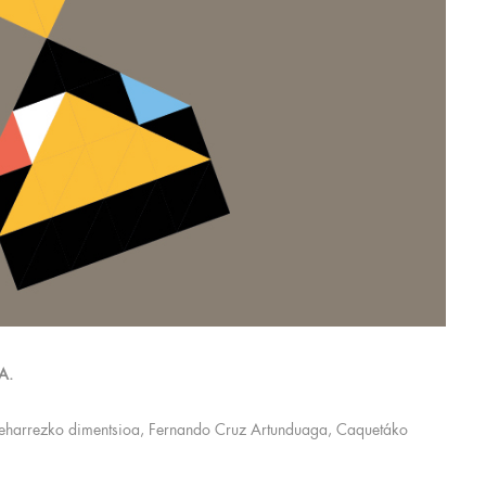
A.
 beharrezko dimentsioa, Fernando Cruz Artunduaga, Caquetáko