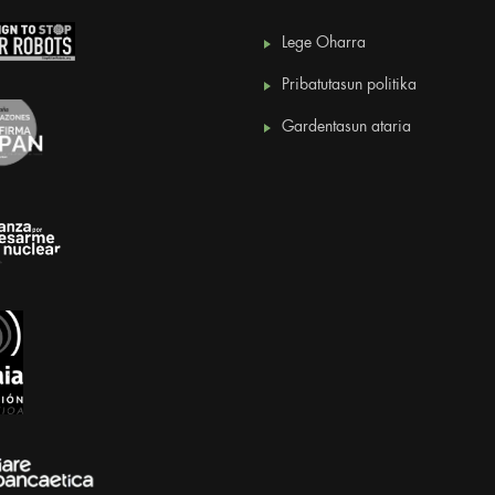
Lege Oharra
Pribatutasun politika
Gardentasun ataria