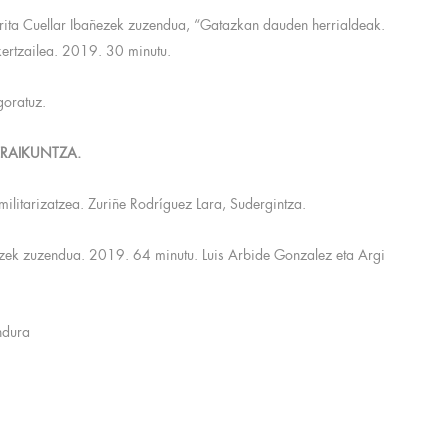
mérita Cuellar Ibañezek zuzendua, “Gatazkan dauden herrialdeak.
kertzailea. 2019. 30 minutu.
oratuz.
ERAIKUNTZA.
litarizatzea. Zuriñe Rodríguez Lara, Sudergintza.
zek zuzendua. 2019. 64 minutu. Luis Arbide Gonzalez eta Argi
ndura