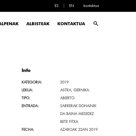
ES
EN
kontaktua
ALPENAK
ALBISTEAK
KONTAKTUA
Info
KATEGORIA:
2019
LEKUA:
ASTRA, GERNIKA.
TIPO:
ABIERTO
ENTRADA:
SARRERAK DOHAINIK
DA BAINA MESEDEZ
BETE FITXA
FECHA:
AZAROAK 22AN 2019