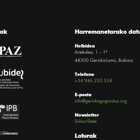
eak
Harremanetarako dat
Helbidea
Artekalea, 1 – 1º
48300 Gernika-Lumo, Bizkaia
Telefono
+34 946 253 558
E-posta
info@gernikagogoratuz.org
Newsletter
Subscríbete
Loturak