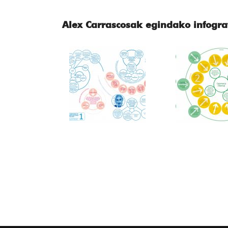
Alex Carrascosak
egindako infogra