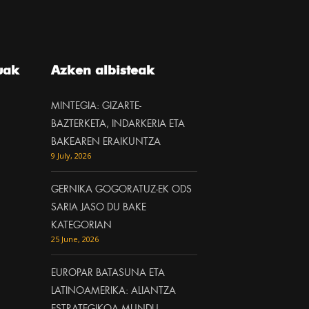
uak
Azken albisteak
MINTEGIA: GIZARTE-
BAZTERKETA, INDARKERIA ETA
BAKEAREN ERAIKUNTZA
9 July, 2026
GERNIKA GOGORATUZ-EK ODS
SARIA JASO DU BAKE
KATEGORIAN
25 June, 2026
EUROPAR BATASUNA ETA
LATINOAMERIKA: ALIANTZA