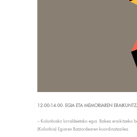
12:00-14:00. EGIA ETA MEMORIAREN ERAIKUNTZ
– Kolonbiako lurraldeetako egia. Bakea eraikitzeko
(Kolonbia) Egiaren Batzordearen koordinatzailea.