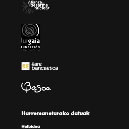
Harremanetarako datuak
Helbidea