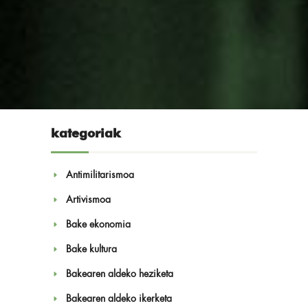
Partekatu:
kategoriak
Antimilitarismoa
Artivismoa
Albisteak
Bake ekonomia
Bake kultura
Bakearen aldeko heziketa
Bakearen aldeko ikerketa