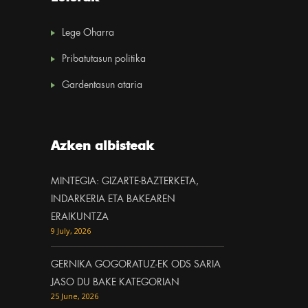
Lege Oharra
Pribatutasun politika
Gardentasun ataria
Azken albisteak
MINTEGIA: GIZARTE-BAZTERKETA,
INDARKERIA ETA BAKEAREN
ERAIKUNTZA
9 July, 2026
GERNIKA GOGORATUZ-EK ODS SARIA
JASO DU BAKE KATEGORIAN
25 June, 2026