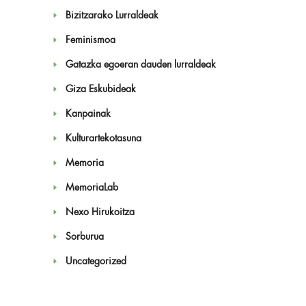
Bizitzarako Lurraldeak
Feminismoa
Gatazka egoeran dauden lurraldeak
Giza Eskubideak
Kanpainak
Kulturartekotasuna
Memoria
MemoriaLab
Nexo Hirukoitza
Sorburua
Uncategorized