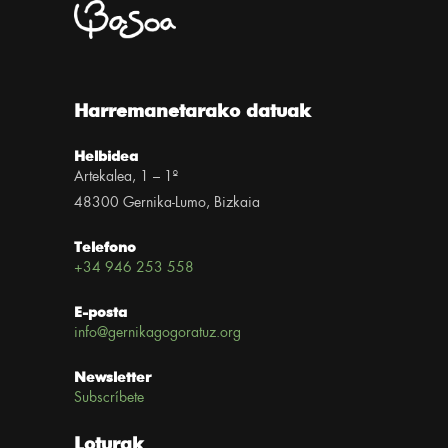
Harremanetarako datuak
Helbidea
Artekalea, 1 – 1º
48300 Gernika-Lumo, Bizkaia
Telefono
+34 946 253 558
E-posta
info@gernikagogoratuz.org
Newsletter
Subscríbete
Loturak