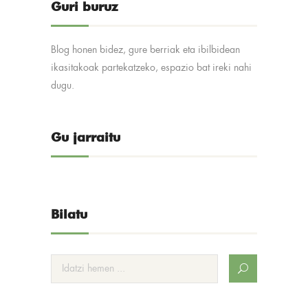
Guri buruz
Blog honen bidez, gure berriak eta ibilbidean
ikasitakoak partekatzeko, espazio bat ireki nahi
dugu.
Gu jarraitu
Bilatu