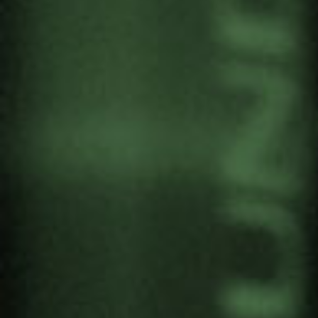
MASTER CLASS:
“ANTZERKIA, ALDAKETA
SOZIALERAKO TRESNA
GISA”
by
Gernika Gogoratuz
Artivismoa
5 October, 2018