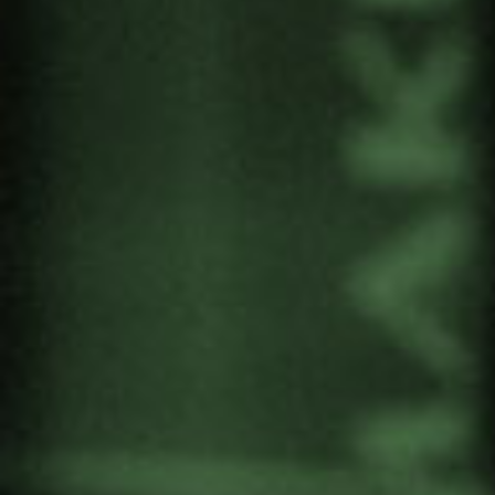
“Hegoalde eta Iparraldearen arteko lan politiko
eta artistikoaren (ARTibismoa) baterako
sorkuntzari” buruzko Master Class eskolarekin,
jardunaldia bukatuko da.
“Zapalduaren
Antzerkia: Gizarte eraldaketa eguneroko
bizitzatik
” izeneko jardunaldiak da, Harrobia
Eskenak, Gernikako Bakearen Museoak eta
Gernika Gogoratuz elkarteak antolatutakoa.
Urriaren 5etik 7ra egingo da Harrobian,
Otxarkoagan. Prestakuntza Sanjoy eta Sima
Gangulyk, Jana Sanskriti eskolako sortzaileek,
eta Vienako Zapalduen Antzerki Plataformako
kidea den Birgit Fritzek emango dute. JSIRRI
Institutuko kideak dira (Jana Sana Sanskriti
International Research and Resource Institute),
herritarren heziketarako, gizarte mugimendurako
eta ekintza politiko zuzenerako tresna gisa