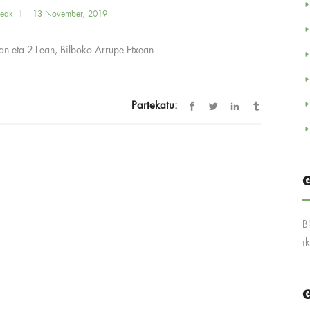
deak
13 November, 2019
 eta 21ean, Bilboko Arrupe Etxean....
Partekatu:
G
B
i
G