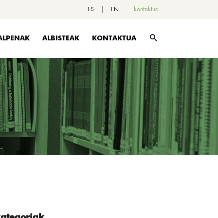
ES
EN
kontaktua
ALPENAK
ALBISTEAK
KONTAKTUA
ategoriak