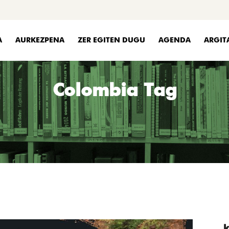
A
AURKEZPENA
ZER EGITEN DUGU
AGENDA
ARGIT
Colombia Tag
k