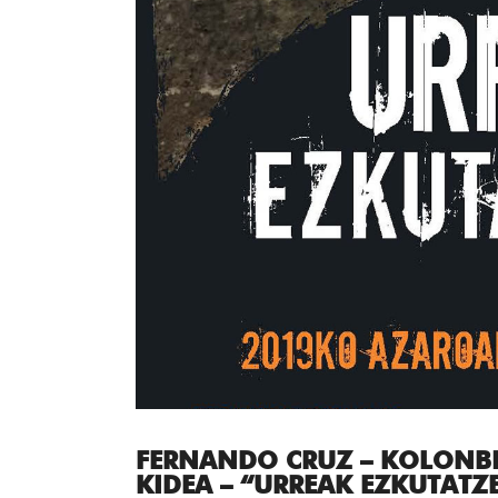
FERNANDO CRUZ – KOLONB
KIDEA – “URREAK EZKUTAT