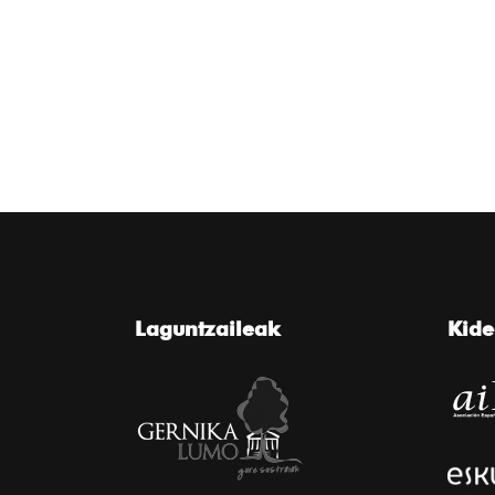
Laguntzaileak
Kid