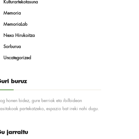
Kulturartekotasuna
Memoria
MemoriaLab
Nexo Hirukoitza
Sorburua
Uncategorized
uri buruz
log honen bidez, gure berriak eta ibilbidean
kasitakoak partekatzeko, espazio bat ireki nahi dugu.
u jarraitu