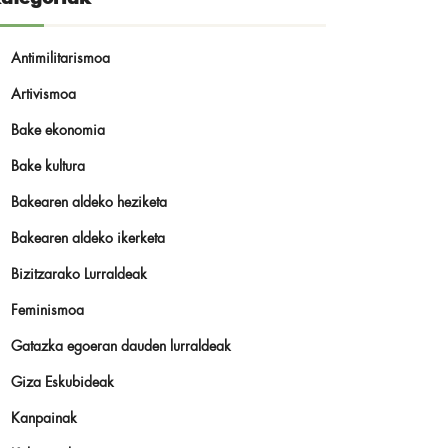
Antimilitarismoa
Artivismoa
Bake ekonomia
Bake kultura
Bakearen aldeko heziketa
Bakearen aldeko ikerketa
Bizitzarako Lurraldeak
Feminismoa
Gatazka egoeran dauden lurraldeak
Giza Eskubideak
Kanpainak