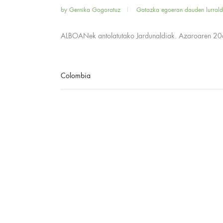
by
Gernika Gogoratuz
Gatazka egoeran dauden lurral
ALBOANek antolatutako Jardunaldiak. Azaroaren 20an
Colombia