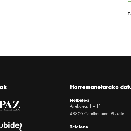
T
eak
Harremanetarako dat
Helbidea
Artekalea, 1 – 1º
48300 Gernika-Lumo, Bizkaia
Telefono