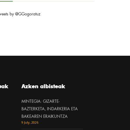
weets by @GGogoratuz
uak
Azken albisteak
MINTEGIA: GIZARTE-
BAZTERKETA, INDARKERIA ETA
BAKEAREN ERAIKUNTZA
9 July, 2026