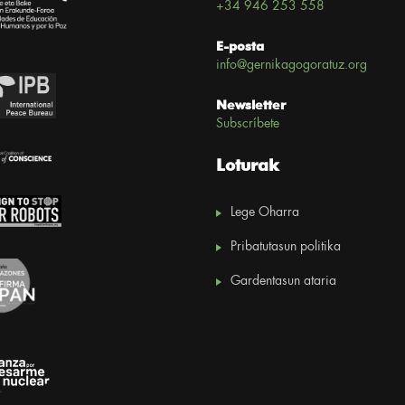
+34 946 253 558
E-posta
info@gernikagogoratuz.org
Newsletter
Subscríbete
Loturak
Lege Oharra
Pribatutasun politika
Gardentasun ataria