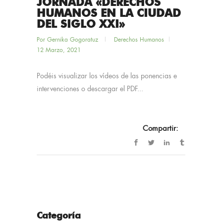
JORNADA «DERECHOS
HUMANOS EN LA CIUDAD
DEL SIGLO XXI»
Por
Gernika Gogoratuz
Derechos Humanos
12 Marzo, 2021
Podéis visualizar los vídeos de las ponencias e
intervenciones o descargar el PDF...
Compartir:
Categoría