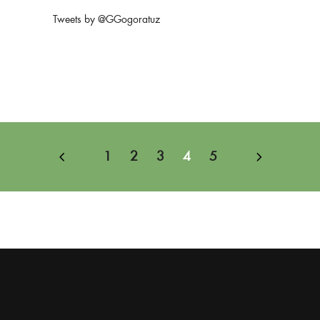
Tweets by @GGogoratuz
1
2
3
4
5