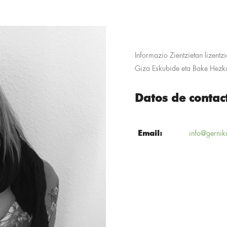
Informazio Zientzietan lizentz
Giza Eskubide eta Bake Hezku
Datos de contac
Email:
info@gernik