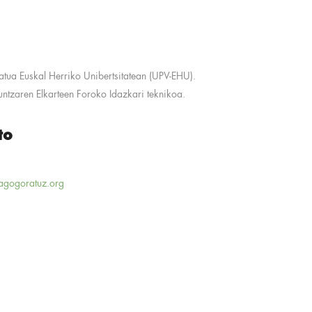
iatua Euskal Herriko Unibertsitatean (UPV-EHU).
ntzaren Elkarteen Foroko Idazkari teknikoa.
to
agogoratuz.org