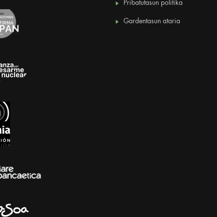
Pribatutasun politika
Gardentasun ataria