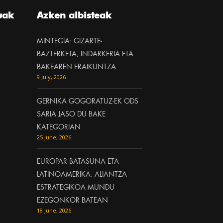
uak
Azken albisteak
MINTEGIA: GIZARTE-
BAZTERKETA, INDARKERIA ETA
BAKEAREN ERAIKUNTZA
9 July, 2026
GERNIKA GOGORATUZ-EK ODS
SARIA JASO DU BAKE
KATEGORIAN
25 June, 2026
EUROPAR BATASUNA ETA
LATINOAMERIKA: ALIANTZA
ESTRATEGIKOA MUNDU
EZEGONKOR BATEAN
18 June, 2026