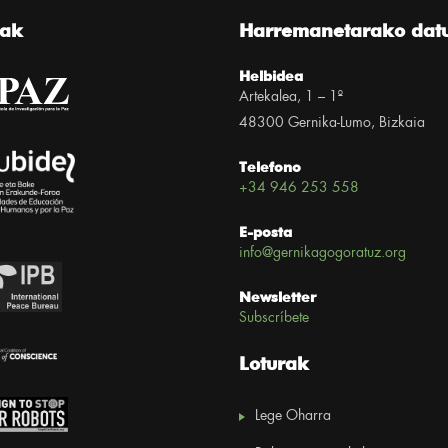
eak
Harremanetarako dat
Helbidea
Artekalea, 1 – 1º
48300 Gernika-Lumo, Bizkaia
Telefono
+34 946 253 558
E-posta
info@gernikagogoratuz.org
Newsletter
Subscríbete
Loturak
Lege Oharra