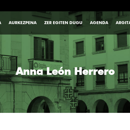
A
AURKEZPENA
ZER EGITEN DUGU
AGENDA
ARGIT
Anna León Herrero