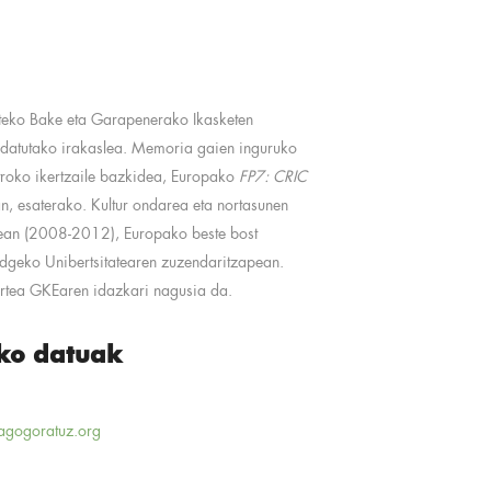
ateko Bake eta Garapenerako Ikasketen
datutako irakaslea. Memoria gaien inguruko
troko ikertzaile bazkidea, Europako
FP7: CRIC
n, esaterako. Kultur ondarea eta nortasunen
tean (2008-2012), Europako beste bost
idgeko Unibertsitatearen zuzendaritzapean.
artea GKEaren idazkari nagusia da.
ko datuak
agogoratuz.org