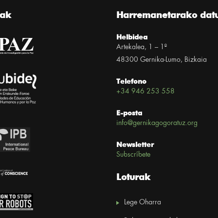
eak
Harremanetarako dat
Helbidea
Artekalea, 1 – 1º
48300 Gernika-Lumo, Bizkaia
Telefono
+34 946 253 558
E-posta
info@gernikagogoratuz.org
Newsletter
Subscríbete
Loturak
Lege Oharra