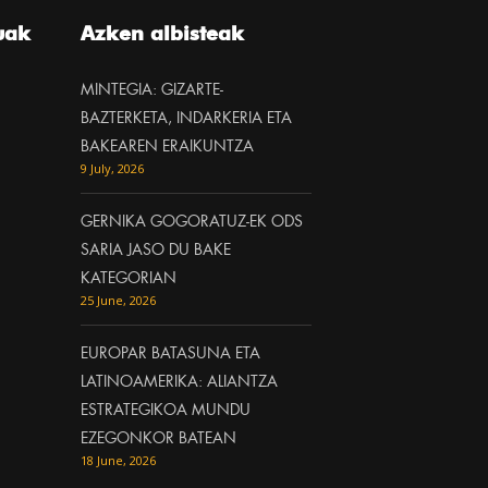
uak
Azken albisteak
MINTEGIA: GIZARTE-
BAZTERKETA, INDARKERIA ETA
BAKEAREN ERAIKUNTZA
9 July, 2026
GERNIKA GOGORATUZ-EK ODS
SARIA JASO DU BAKE
KATEGORIAN
25 June, 2026
EUROPAR BATASUNA ETA
LATINOAMERIKA: ALIANTZA
ESTRATEGIKOA MUNDU
EZEGONKOR BATEAN
18 June, 2026