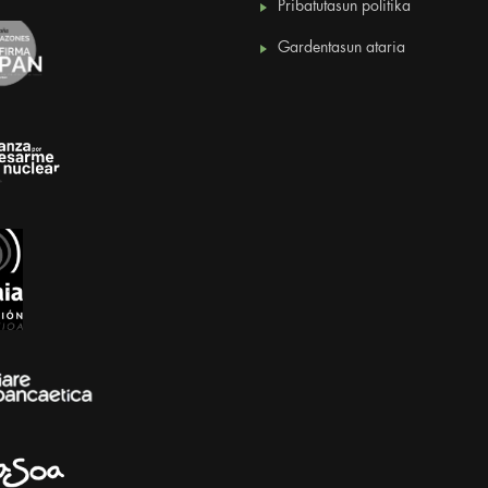
Pribatutasun politika
Gardentasun ataria