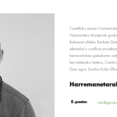
Castellóko Jaume I Unibertsit
Nazioarteko Masterrak gonbi
Bakearen aldeko Ikerketa Zen
Identidad y conflicto
proiektua
berreraikitzea gatazkaren os
herrialderekin batera, Cambr
Gaur egun, Exodus Kultur Elk
Harremanetara
E-posta:
info@gernik