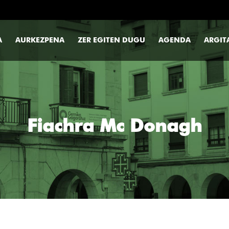
A
AURKEZPENA
ZER EGITEN DUGU
AGENDA
ARGIT
Fiachra Mc Donagh