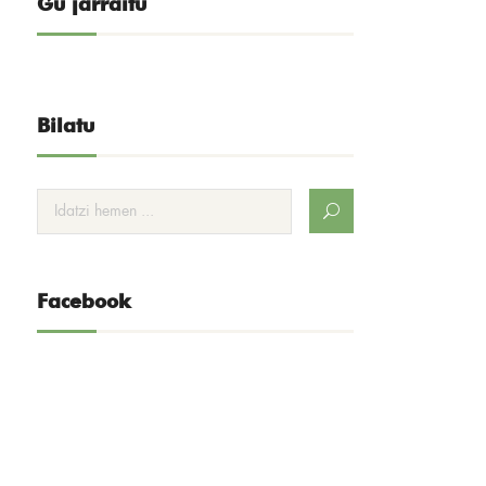
Gu jarraitu
Bilatu
Facebook