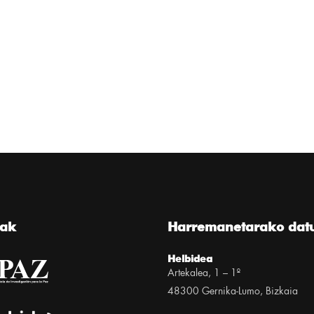
eak
Harremanetarako dat
Helbidea
Artekalea, 1 – 1º
48300 Gernika-Lumo, Bizkaia