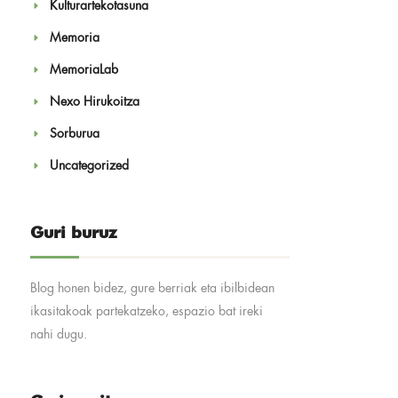
Kulturartekotasuna
Memoria
MemoriaLab
Nexo Hirukoitza
Sorburua
Uncategorized
Guri buruz
Blog honen bidez, gure berriak eta ibilbidean
ikasitakoak partekatzeko, espazio bat ireki
nahi dugu.