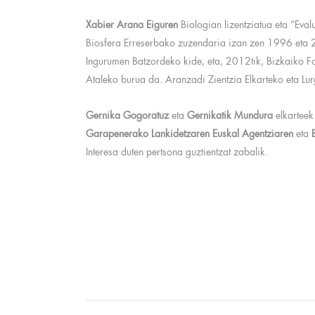
Xabier Arana Eiguren
Biologian lizentziatua eta “Ev
Biosfera Erreserbako zuzendaria izan zen 1996 eta 
Ingurumen Batzordeko kide, eta, 2012tik, Bizkaiko F
Ataleko burua da. Aranzadi Zientzia Elkarteko eta Lu
Gernika Gogoratuz
eta
Gernikatik Mundura
elkarteek
Garapenerako Lankidetzaren Euskal Agentziaren
eta
Interesa duten pertsona guztientzat zabalik.