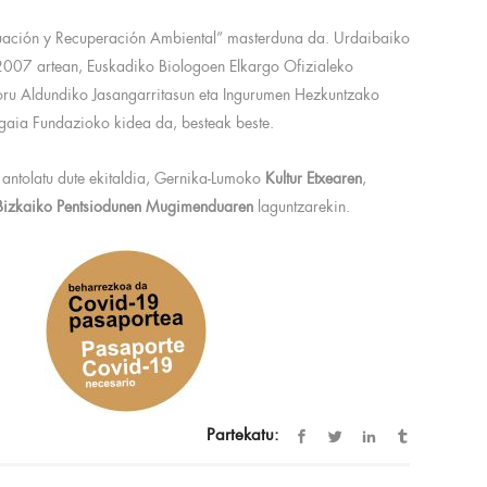
aluación y Recuperación Ambiental” masterduna da. Urdaibaiko
2007 artean, Euskadiko Biologoen Elkargo Ofizialeko
oru Aldundiko Jasangarritasun eta Ingurumen Hezkuntzako
rgaia Fundazioko kidea da, besteak beste.
 antolatu dute ekitaldia, Gernika-Lumoko
Kultur Etxearen
,
Bizkaiko Pentsiodunen Mugimenduaren
laguntzarekin.
Partekatu: