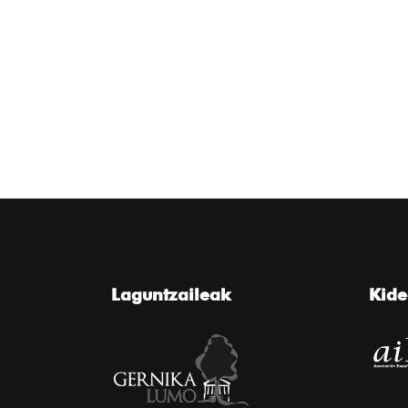
Laguntzaileak
Kid