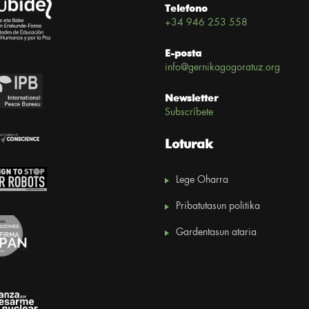
Telefono
+34 946 253 558
E-posta
info@gernikagogoratuz.org
Newsletter
Subscríbete
Loturak
Lege Oharra
Pribatutasun politika
Gardentasun ataria