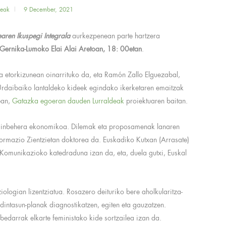
deak
9 December, 2021
aren Ikuspegi Integrala
aurkezpenean parte hartzera
ernika-Lumoko Elai Alai Aretoan, 18: 00etan
.
a etorkizunean oinarrituko da, eta Ramón Zallo Elguezabal,
rdaibaiko lantaldeko kideek egindako ikerketaren emaitzak
ean,
Gatazka egoeran dauden Lurraldeak
proiektuaren baitan.
gainbehera ekonomikoa. Dilemak eta proposamenak lanaren
formazio Zientzietan doktorea da. Euskadiko Kutxan (Arrasate)
Komunikazioko katedraduna izan da, eta, duela gutxi, Euskal
iologian lizentziatua. Rosazero deituriko bere aholkularitza-
dintasun-planak diagnostikatzen, egiten eta gauzatzen.
edarrak elkarte feministako kide sortzailea izan da.