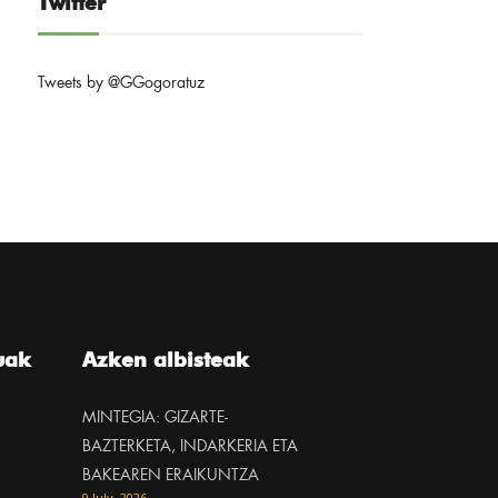
Twitter
Tweets by @GGogoratuz
uak
Azken albisteak
MINTEGIA: GIZARTE-
BAZTERKETA, INDARKERIA ETA
BAKEAREN ERAIKUNTZA
9 July, 2026