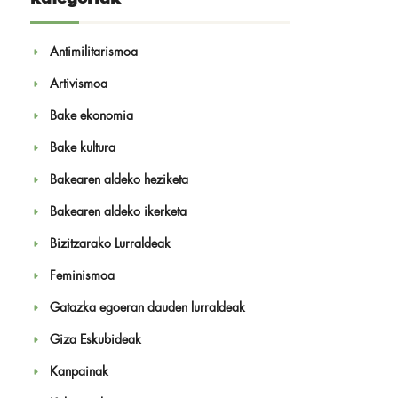
Antimilitarismoa
Artivismoa
Bake ekonomia
Bake kultura
Bakearen aldeko heziketa
Bakearen aldeko ikerketa
Bizitzarako Lurraldeak
Feminismoa
Gatazka egoeran dauden lurraldeak
Giza Eskubideak
Kanpainak