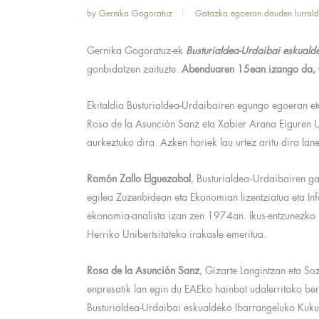
by
Gernika Gogoratuz
Gatazka egoeran dauden lurral
Gernika Gogoratuz-ek
Busturialdea-Urdaibai eskualde
gonbidatzen zaituzte.
Abenduaren 15ean izango da, G
Ekitaldia Busturialdea-Urdaibairen egungo egoeran et
Rosa de la Asunción Sanz eta Xabier Arana Eiguren U
aurkeztuko dira. Azken horiek lau urtez aritu dira lan
Ramón Zallo Elguezabal
, Busturialdea‐Urdaibairen 
egilea Zuzenbidean eta Ekonomian lizentziatua eta In
ekonomia-analista izan zen 1974an. Ikus-entzunezko 
Herriko Unibertsitateko irakasle emeritua.
Rosa de la Asunción Sanz
, Gizarte Langintzan eta Soz
enpresatik lan egin du EAEko hainbat udalerritako ber
Busturialdea-Urdaibai eskualdeko Ibarrangeluko Kukub