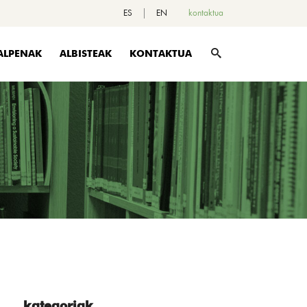
ES
EN
kontaktua
ALPENAK
ALBISTEAK
KONTAKTUA
kategoriak