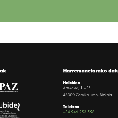
eak
Harremanetarako dat
Helbidea
Artekalea, 1 – 1º
48300 Gernika-Lumo, Bizkaia
Telefono
+34 946 253 558