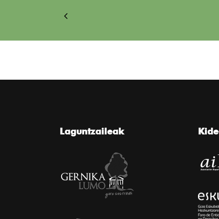
Laguntzaileak
Kid