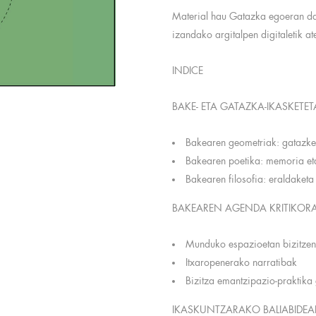
Material hau Gatazka egoeran dau
izandako argitalpen digitaletik a
INDICE
BAKE- ETA GATAZKA-IKASKETE
Bakearen geometriak: gatazke
Bakearen poetika: memoria et
Bakearen filosofia: eraldaketa
BAKEAREN AGENDA KRITIKOR
Munduko espazioetan bizitzen
Itxaropenerako narratibak
Bizitza emantzipazio-praktika
IKASKUNTZARAKO BALIABIDEA