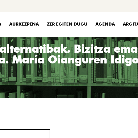
A
AURKEZPENA
ZER EGITEN DUGU
AGENDA
ARGIT
alternatibak. Bizitza em
a. María Oianguren Idig