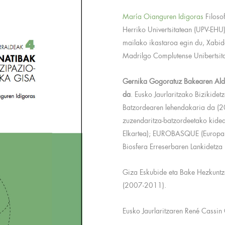
María Oianguren Idigoras
Filosof
Herriko Univertsitatean (UPV-EHU
mailako ikastaroa egin du, Xabid
Madrilgo Complutense Unibertsita
Gernika Gogoratuz Bakearen Alde
da
. Eusko Jaurlaritzako Bizikide
Batzordearen lehendakaria da (2
zuzendaritza-batzordeetako kide
Elkartea); EUROBASQUE (Europak
Biosfera Erreserbaren Lankidetza 
Giza Eskubide eta Bake Hezkuntza
(2007-2011).
Eusko Jaurlaritzaren René Cassi