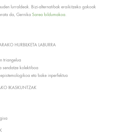
den lurraldeak. Bizi-alternatibak eraikitzeko gakoak
terata da, Gernika
Sarea bildumakoa
.
TARAKO HURBILKETA LABURRA
n triangelua
a sendatze kolektiboa
 epistemologikoa eta bake inperfektua
AKO IKASKUNTZAK
 gisa
K