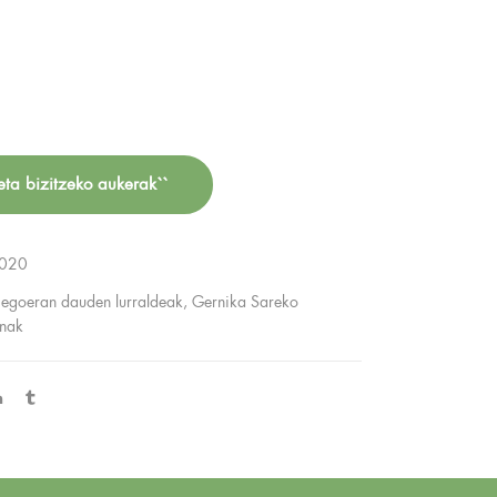
ta bizitzeko aukerak``
2020
egoeran dauden lurraldeak, Gernika Sareko
enak