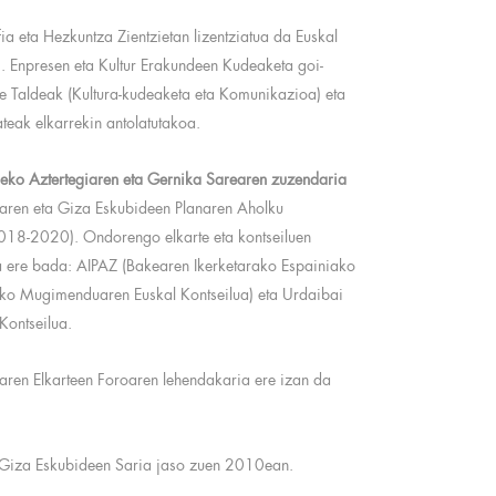
ia eta Hezkuntza Zientzietan lizentziatua da Euskal
). Enpresen eta Kultur Erakundeen Kudeaketa goi-
e Taldeak (Kultura-kudeaketa eta Komunikazioa) eta
teak elkarrekin antolatutakoa.
ko Aztertegiaren eta Gernika Sarearen zuzendaria
tzaren eta Giza Eskubideen Planaren Aholku
018-2020). Ondorengo elkarte eta kontseiluen
a ere bada: AIPAZ (Bakearen Ikerketarako Espainiako
o Mugimenduaren Euskal Kontseilua) eta Urdaibai
Kontseilua.
ren Elkarteen Foroaren lehendakaria ere izan da
n Giza Eskubideen Saria jaso zuen 2010ean.