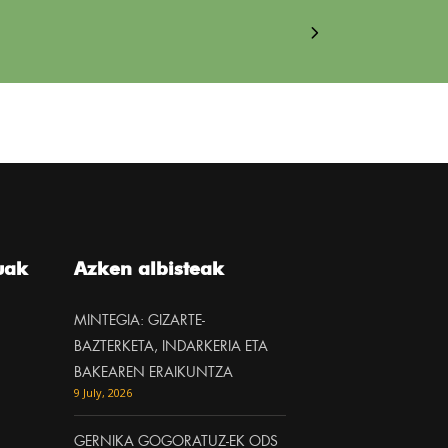
uak
Azken albisteak
MINTEGIA: GIZARTE-
BAZTERKETA, INDARKERIA ETA
BAKEAREN ERAIKUNTZA
9 July, 2026
GERNIKA GOGORATUZ-EK ODS