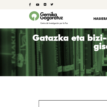
HASIER
Gatazka eta bizi-
gis