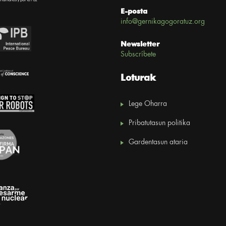
E-posta
info@gernikagogoratuz.org
Newsletter
Subscríbete
Loturak
Lege Oharra
Pribatutasun politika
Gardentasun ataria