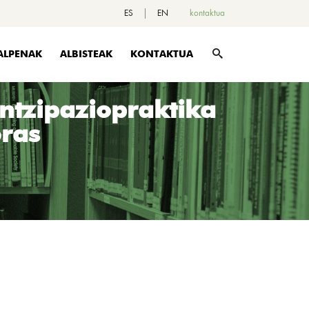
ES
EN
kontaktua
ALPENAK
ALBISTEAK
KONTAKTUA
antzipaziopraktika
oras