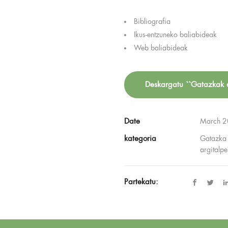
Bibliografia
Ikus-entzuneko baliabideak
Web baliabideak
Deskargatu ``Gatazkak e
Date
March 
kategoria
Gatazka 
argitalp
Partekatu: