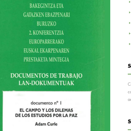
S
C
c
a
S