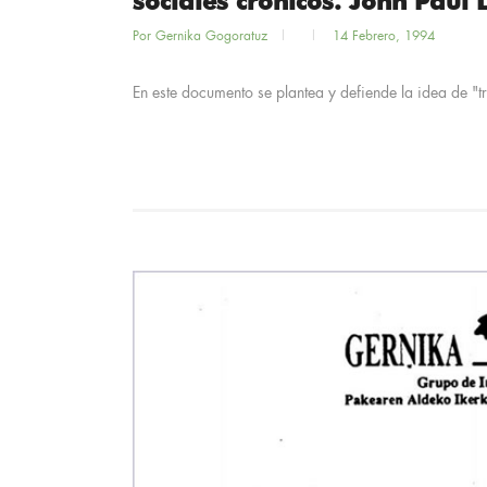
sociales crónicos. John Paul
Por
Gernika Gogoratuz
14 Febrero, 1994
En este documento se plantea y defiende la idea de "tr