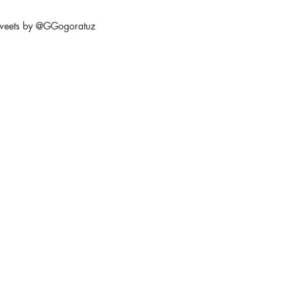
weets by @GGogoratuz