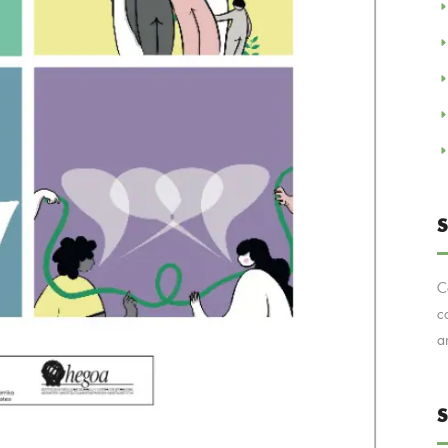
S
C
c
a
S