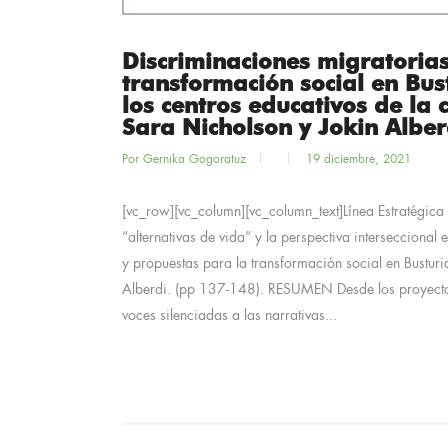
Discriminaciones migratorias
transformación social en Bus
los centros educativos de la 
Sara Nicholson y Jokin Alber
Por
Gernika Gogoratuz
19 diciembre, 2021
[vc_row][vc_column][vc_column_text]Línea Estratégica
“alternativas de vida” y la perspectiva interseccional
y propuestas para la transformación social en Busturi
Alberdi. (pp 137-148). RESUMEN Desde los proyectos 
voces silenciadas a las narrativas...