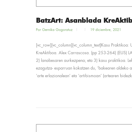
BatzArt: Asanblada KreAktib
Por
Gernika Gogoratuz
19 diciembre, 2021
[vc_row][vc_column][vc_column_text]Kasu Praktikoa: 
KreAktiboa. Alex Carrascosa. (pp 253-264) (EUS) LAB
2) lanabesaren aurkezpena; eta 3) kasu praktikoa. 
ezagutza- esparruan kokatzen du, ‘bakearen aldeko arte
‘arte erlazionalean’ eta ‘artibismoan’ (artearen bidezko