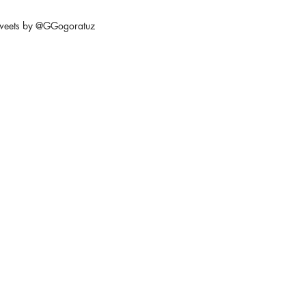
weets by @GGogoratuz