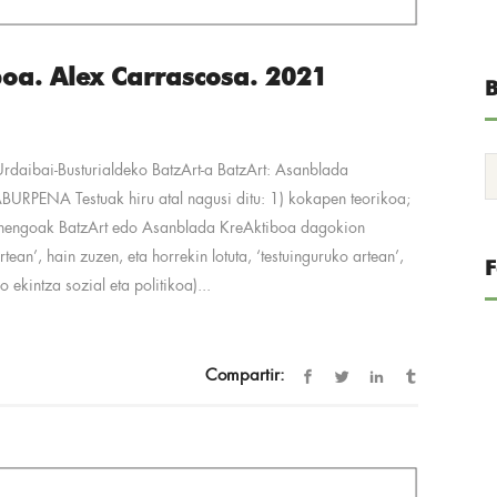
oa. Alex Carrascosa. 2021
B
Urdaibai-Busturialdeko BatzArt-a BatzArt: Asanblada
URPENA Testuak hiru atal nagusi ditu: 1) kokapen teorikoa;
Lehengoak BatzArt edo Asanblada KreAktiboa dagokion
an’, hain zuzen, eta horrekin lotuta, ‘testuinguruko artean’,
 ekintza sozial eta politikoa)...
Compartir: