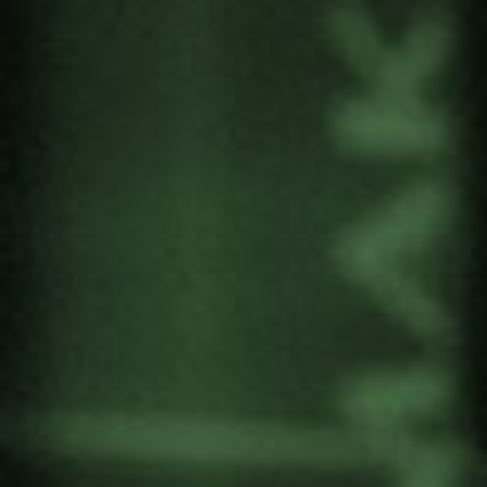
cielo de Berlin se podrá ver en Gernika.
Una enorme pancarta pintada de 100 m²
sobrevolará Gernika y los alrededores, para
luego dejarla caer sobre la villa.
Desde el 27 de agosto hasta el 5 de septiembre,
un equipo formado por el artista alemán Michael
Klant, Damaris Pan, profesora docente de la
Facultad de Bellas Artes de la EHU/UPV de
Bilbao, Angela López, de Astra y Maitane
Azurmendi de la Iniciativa “Lobak” de Gernika,
pintarán la pancarta a partir de una foto tomada
del cielo de Berlín.
El lugar será el edificio Astra, la antigua fábrica
de armas, que hoy es una fábrica de creación