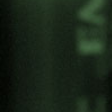
cultural.
Previous
Next
+ info
Compartir: