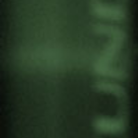
TRABAJANDO EN EL
PROYECTO
HIMMELSTAUSCH –
INTERCAMBIO DE CIELOS
Por
Gernika Gogoratuz
Artivismo
28 agosto, 2019
El 21 de septiembre, declarado como Día
Mundial de la Paz por la ONU, un trocito del