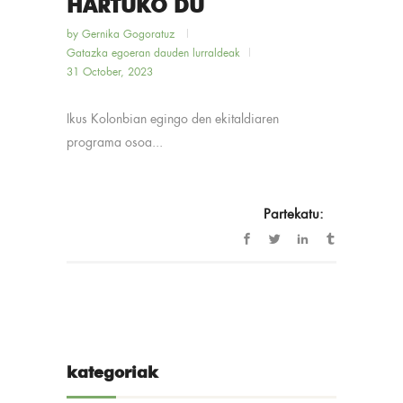
HARTUKO DU
by
Gernika Gogoratuz
Gatazka egoeran dauden lurraldeak
31 October, 2023
Ikus Kolonbian egingo den ekitaldiaren
programa osoa...
Partekatu:
kategoriak