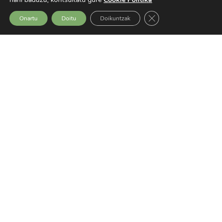
Close GDPR Cookie Ba
Onartu
Doitu
Doikuntzak