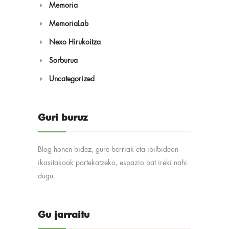
Memoria
MemoriaLab
Nexo Hirukoitza
Sorburua
Uncategorized
Guri buruz
Blog honen bidez, gure berriak eta ibilbidean
ikasitakoak partekatzeko, espazio bat ireki nahi
dugu.
Gu jarraitu