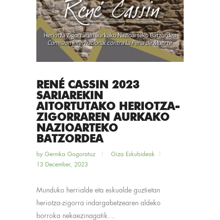
RENÉ CASSIN 2023
SARIAREKIN
AITORTUTAKO HERIOTZA-
ZIGORRAREN AURKAKO
NAZIOARTEKO
BATZORDEA
by
Gernika Gogoratuz
Giza Eskubideak
13 December, 2023
Munduko herrialde eta eskualde guztietan
heriotza-zigorra indargabetzearen aldeko
borroka nekaezinagatik....