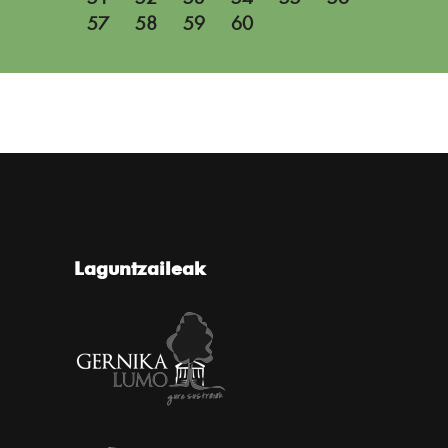
57
58
59
60
Laguntzaileak