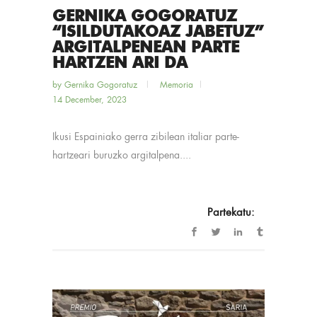
GERNIKA GOGORATUZ
“ISILDUTAKOAZ JABETUZ”
ARGITALPENEAN PARTE
HARTZEN ARI DA
by
Gernika Gogoratuz
Memoria
14 December, 2023
Ikusi Espainiako gerra zibilean italiar parte-
hartzeari buruzko argitalpena....
Partekatu: