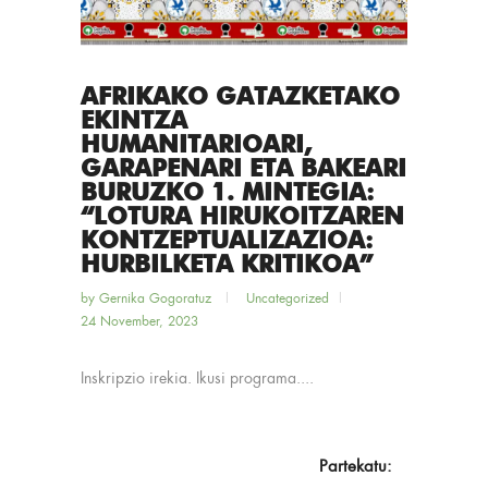
AFRIKAKO GATAZKETAKO
EKINTZA
HUMANITARIOARI,
GARAPENARI ETA BAKEARI
BURUZKO 1. MINTEGIA:
“LOTURA HIRUKOITZAREN
KONTZEPTUALIZAZIOA:
HURBILKETA KRITIKOA”
by
Gernika Gogoratuz
Uncategorized
24 November, 2023
Inskripzio irekia. Ikusi programa....
Partekatu: