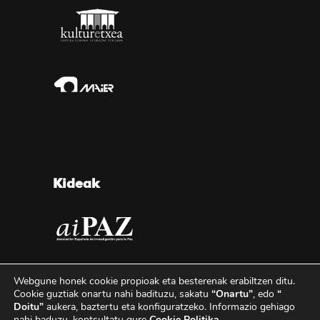
Kideak
Webgune honek cookie propioak eta besterenak erabiltzen ditu.
Cookie guztiak onartu nahi badituzu, sakatu
“Onartu”
, edo
“
Doitu”
aukera, baztertu eta konfiguratzeko.
Informazio gehiago
nahi baduzu, kontsultatu gure
Cookie Politika