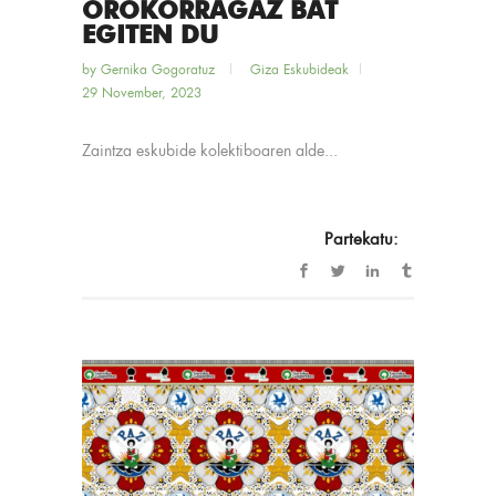
OROKORRAGAZ BAT
EGITEN DU
by
Gernika Gogoratuz
Giza Eskubideak
29 November, 2023
Zaintza eskubide kolektiboaren alde...
Partekatu: