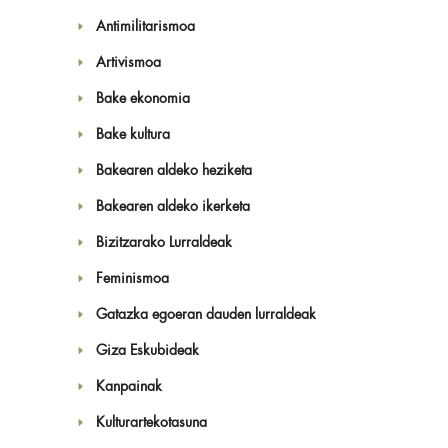
Antimilitarismoa
Artivismoa
Bake ekonomia
Bake kultura
Bakearen aldeko heziketa
Bakearen aldeko ikerketa
Bizitzarako Lurraldeak
Feminismoa
Gatazka egoeran dauden lurraldeak
Giza Eskubideak
Kanpainak
Kulturartekotasuna