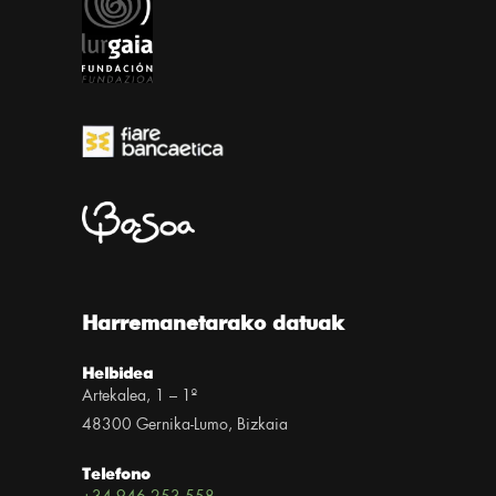
Harremanetarako datuak
Helbidea
Artekalea, 1 – 1º
48300 Gernika-Lumo, Bizkaia
Telefono