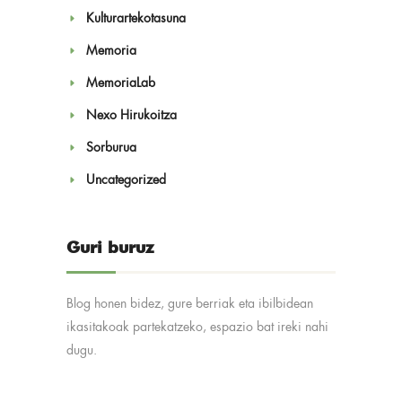
Kulturartekotasuna
Memoria
MemoriaLab
Nexo Hirukoitza
Sorburua
Uncategorized
Guri buruz
Blog honen bidez, gure berriak eta ibilbidean
ikasitakoak partekatzeko, espazio bat ireki nahi
dugu.