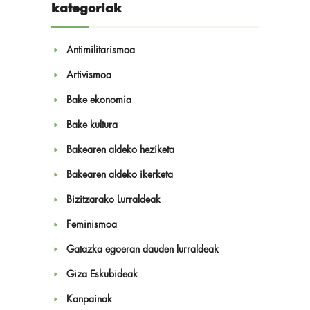
kategoriak
Antimilitarismoa
Artivismoa
Bake ekonomia
Bake kultura
Bakearen aldeko heziketa
Bakearen aldeko ikerketa
Bizitzarako Lurraldeak
Feminismoa
Gatazka egoeran dauden lurraldeak
Giza Eskubideak
Kanpainak