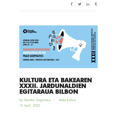
KULTURA ETA BAKEAREN
XXXII. JARDUNALDIEN
EGITARAUA BILBON
by
Gernika Gogoratuz
Bake kultura
12 April, 2022