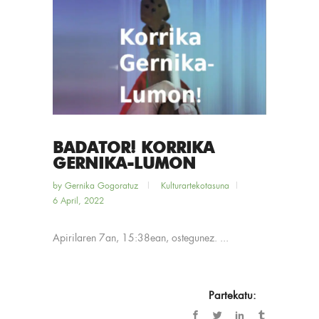
BADATOR! KORRIKA
GERNIKA-LUMON
by
Gernika Gogoratuz
Kulturartekotasuna
6 April, 2022
Apirilaren 7an, 15:38ean, ostegunez. ...
Partekatu: