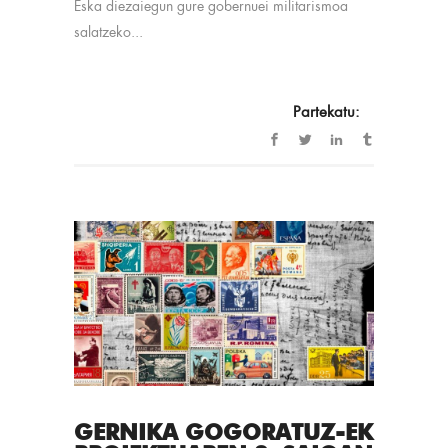
Eska diezaiegun gure gobernuei militarismoa
salatzeko...
Partekatu:
GERNIKA GOGORATUZ-EK