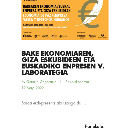
BAKE EKONOMIAREN,
GIZA ESKUBIDEEN ETA
EUSKADIKO ENPRESEN V.
LABORATEGIA
by
Gernika Gogoratuz
Bake ekonomia
19 May, 2022
Saioa erdi-presentziala izango da....
Partekatu: