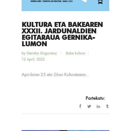
KULTURA ETA BAKEAREN
XXXII. JARDUNALDIEN
EGITARAUA GERNIKA-
LUMON
by
Gernika Gogoratuz
Bake kultura
12 April, 2022
Apirilaren 25 eta 26an Kulturetxean...
Partekatu: