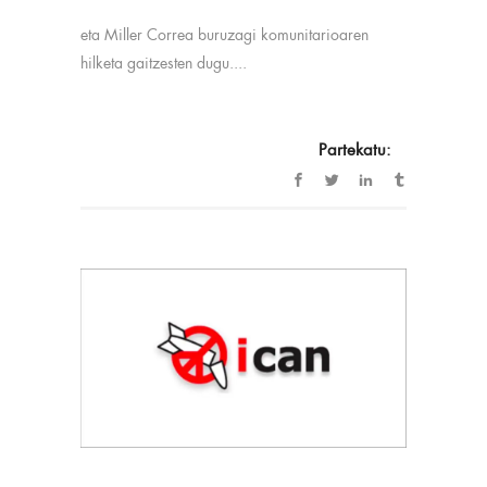
eta Miller Correa buruzagi komunitarioaren
hilketa gaitzesten dugu....
Partekatu: