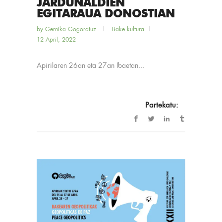
JARDUNALDIEN
EGITARAUA DONOSTIAN
by
Gernika Gogoratuz
Bake kultura
12 April, 2022
Apirilaren 26an eta 27an Ibaetan...
Partekatu: