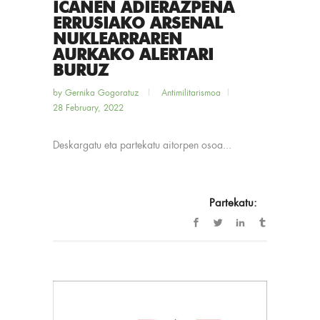
ICANEN ADIERAZPENA
ERRUSIAKO ARSENAL
NUKLEARRAREN
AURKAKO ALERTARI
BURUZ
by
Gernika Gogoratuz
Antimilitarismoa
28 February, 2022
Deskargatu eta partekatu aitorpen osoa...
Partekatu: