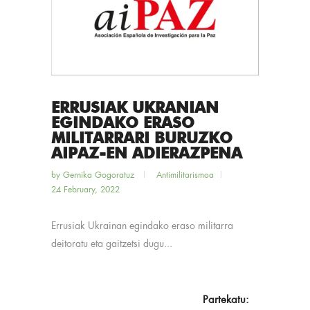
ERRUSIAK UKRANIAN
EGINDAKO ERASO
MILITARRARI BURUZKO
AIPAZ-EN ADIERAZPENA
by
Gernika Gogoratuz
Antimilitarismoa
24 February, 2022
Errusiak Ukrainan egindako eraso militarra
deitoratu eta gaitzetsi dugu...
Partekatu: