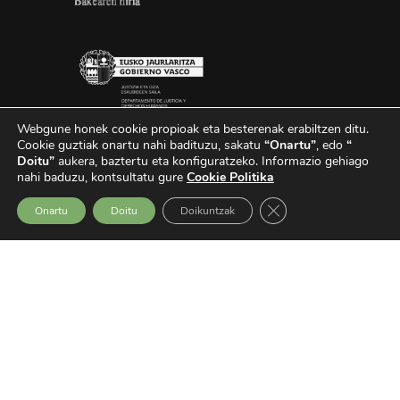
Webgune honek cookie propioak eta besterenak erabiltzen ditu.
Cookie guztiak onartu nahi badituzu, sakatu
“Onartu”
, edo
“
Doitu”
aukera, baztertu eta konfiguratzeko.
Informazio gehiago
nahi baduzu, kontsultatu gure
Cookie Politika
Close GDPR Cookie Ba
Onartu
Doitu
Doikuntzak
Colaboraciones