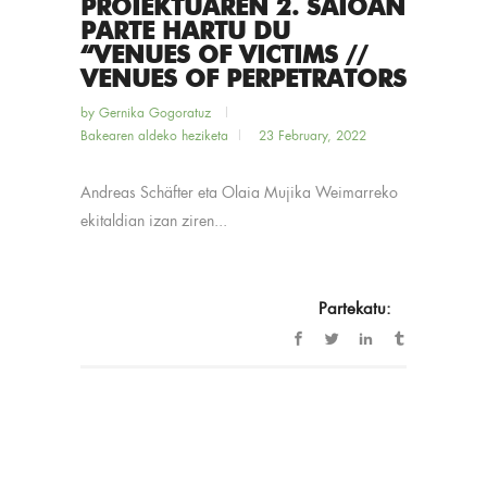
PROIEKTUAREN 2. SAIOAN
PARTE HARTU DU
“VENUES OF VICTIMS //
VENUES OF PERPETRATORS
by
Gernika Gogoratuz
Bakearen aldeko heziketa
23 February, 2022
Andreas Schäfter eta Olaia Mujika Weimarreko
ekitaldian izan ziren...
Partekatu: