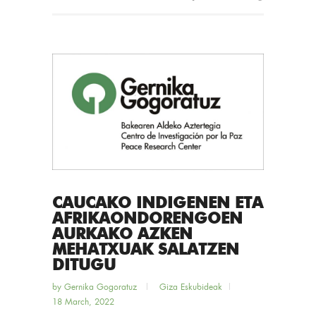
CAUCAKO INDIGENEN ETA
AFRIKAONDORENGOEN
AURKAKO AZKEN
MEHATXUAK SALATZEN
DITUGU
by
Gernika Gogoratuz
Giza Eskubideak
18 March, 2022