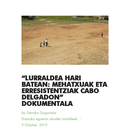
“LURRALDEA HARI
BATEAN: MEHATXUAK ETA
ERRESISTENTZIAK CABO
DELGADON”
DOKUMENTALA
by
Gernika Gogoratuz
Gatazka egoeran dauden lurraldeak
9 October, 2019