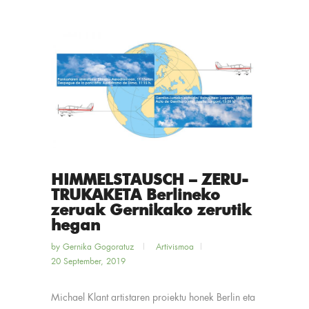
HIMMELSTAUSCH – ZERU-
TRUKAKETA Berlineko
zeruak Gernikako zerutik
hegan
by
Gernika Gogoratuz
Artivismoa
20 September, 2019
Michael Klant artistaren proiektu honek Berlin eta