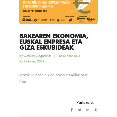
BAKEAREN EKONOMIA,
EUSKAL ENPRESA ETA
GIZA ESKUBIDEAK
by
Gernika Gogoratuz
Bake ekonomia
25 October, 2019
Matrikula dohainik da baina mesedez bete
fitxa....
Partekatu: