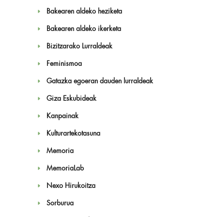
Bakearen aldeko heziketa
Bakearen aldeko ikerketa
Bizitzarako Lurraldeak
Feminismoa
Gatazka egoeran dauden lurraldeak
Giza Eskubideak
Kanpainak
Kulturartekotasuna
Memoria
MemoriaLab
Nexo Hirukoitza
Sorburua