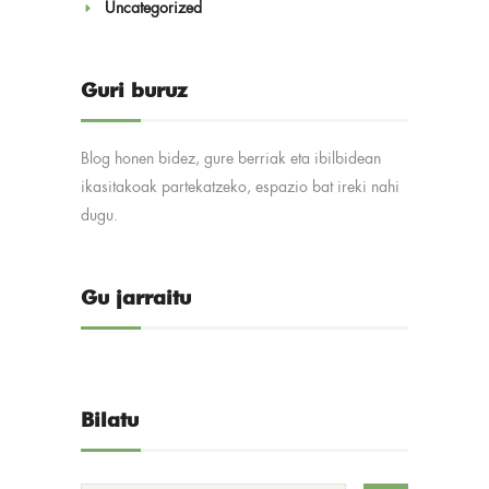
Uncategorized
Guri buruz
Blog honen bidez, gure berriak eta ibilbidean
ikasitakoak partekatzeko, espazio bat ireki nahi
dugu.
Gu jarraitu
Bilatu