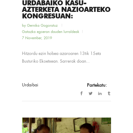
URDABAIKO KASU-
AZTERKETA NAZIOARTEKO
KONGRESUAN:
by
Gernika Gogoratuz
Gatazka egoeran dauden lurraldeak
7 November, 2019
Hitzordu ezin hobea azaroaren 13tik 15eta
Busturiko Ekoetxean. Sarrerak doan...
Urdaibai
Partekatu: