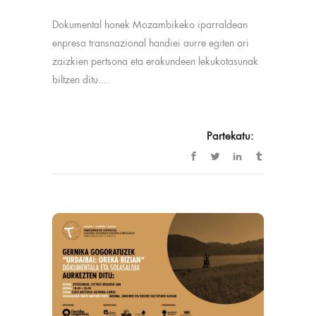
Dokumental honek Mozambikeko iparraldean
enpresa transnazional handiei aurre egiten ari
zaizkien pertsona eta erakundeen lekukotasunak
biltzen ditu....
Partekatu: