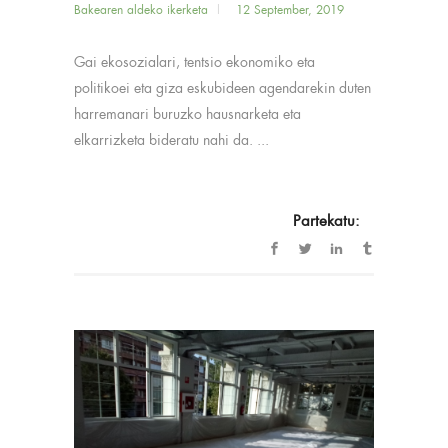
Bakearen aldeko ikerketa
12 September, 2019
Gai ekosozialari, tentsio ekonomiko eta
politikoei eta giza eskubideen agendarekin duten
harremanari buruzko hausnarketa eta
elkarrizketa bideratu nahi da. ...
Partekatu: