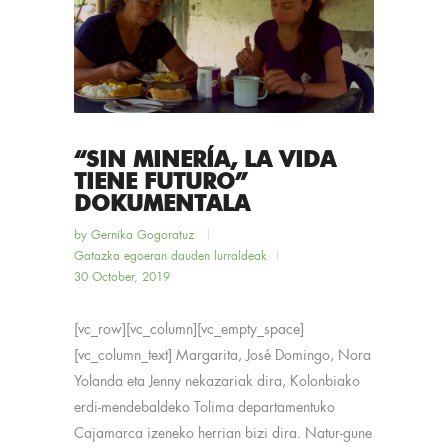
“SIN MINERÍA, LA VIDA
TIENE FUTURO”
DOKUMENTALA
by
Gernika Gogoratuz
Gatazka egoeran dauden lurraldeak
30 October, 2019
[vc_row][vc_column][vc_empty_space]
[vc_column_text] Margarita, José Domingo, Nora
Yolanda eta Jenny nekazariak dira, Kolonbiako
erdi-mendebaldeko Tolima departamentuko
Cajamarca izeneko herrian bizi dira. Natur-gune