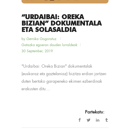
“URDAIBAI: OREKA
BIZIAN” DOKUMENTALA
ETA SOLASALDIA
by
Gernika Gogoratuz
Gatazka egoeran dauden lurraldeak
30 September, 2019
"Urdaibai: Oreka Bizian" dokumentalak
(euskaraz eta gaztelaniaz) bizitza erdian jartzen
duten bertako garapeneko ekimen ezberdinak
erakusten ditu....
Partekatu: