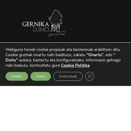
Webgune honek cookie propioak eta besterenak erabiltzen ditu.
Cookie guztiak onartu nahi badituzu, sakatu
“Onartu”
, edo
“
Doitu”
aukera, baztertu eta konfiguratzeko.
Informazio gehiago
nahi baduzu, kontsultatu gure
Cookie Politika
Close GDPR Cookie Ba
Onartu
Doitu
Doikuntzak