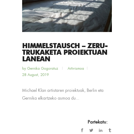
HIMMELSTAUSCH – ZERU-
TRUKAKETA PROIEKTUAN
LANEAN
by
Gernika Gogoratuz
Artivismoa
28 August, 2019
Michael Klan artistaren proiektuak, Berlin eta
Gernika elkartzeko asmoa du...
Partekatu: