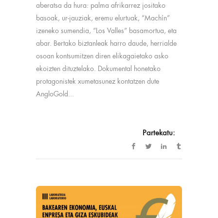
aberatsa da hura: palma afrikarrez jositako
basoak, ur-jauziak, eremu elurtuak, “Machín”
izeneko sumendia, “Los Valles” basamortua, eta
abar. Bertako biztanleak harro daude, herrialde
osoan kontsumitzen diren elikagaietako asko
ekoizten dituztelako. Dokumental honetako
protagonistek xumetasunez kontatzen dute
AngloGold...
Partekatu: