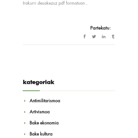
Irakurri desakezuz pdf formatuan...
Partekatu:
kategoriak
Antimilitarismoa
Artivismoa
Bake ekonomia
Bake kultura