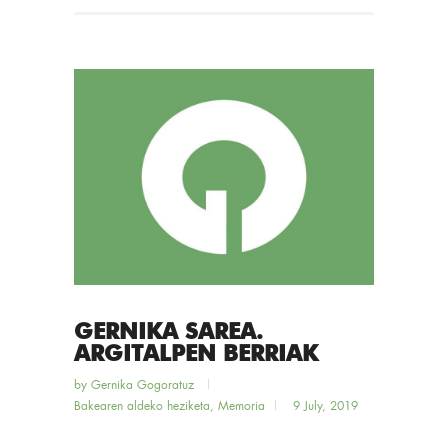
GERNIKA SAREA.
ARGITALPEN BERRIAK
by
Gernika Gogoratuz
Bakearen aldeko heziketa
,
Memoria
9 July, 2019