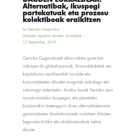
Alternatibak, ikuspegi
partekatuak eta prozesu
kolektiboak eraikitzen
by
Gernika Gogoratuz
Gatazka egoeran dauden lurraldeak
13 September, 2019
Gernika Gogoratuzek elkarrizketa gune bat
irekitzen du globalizazioak, klima-aldaketak eta
kapitalismo neoliberalak lurralde eta
komunitateetan dituzten eraginak zabalago eta
sakonago aztertzeko. Analisi hauek bertako zein
mundu-mailako ikuspegia, eta planetako
bizitzarekin bateragarri diren alternatibetarantz
garamatzaten ikasketa-sareak sustatzen dituzten
begirada kritiko eta ahalduntzaileak behar
dituzte....