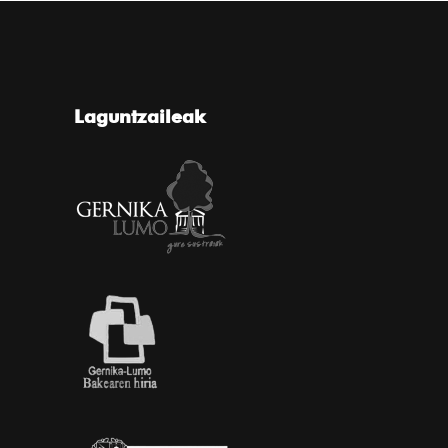
Laguntzaileak