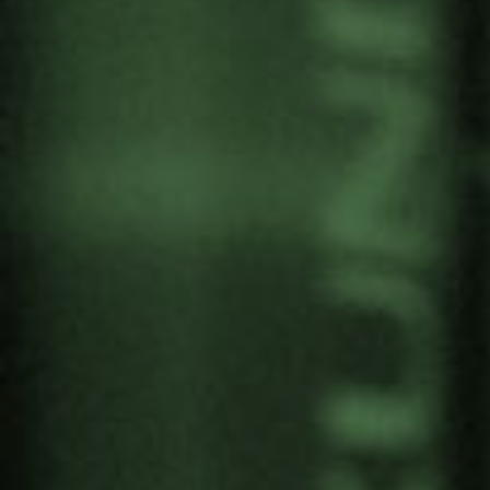
GERNIKAKO KULTURA ETA
BAKEAREN XXIX.
JARDUNALDIAK
by
Gernika Gogoratuz
Bake kultura
2 April, 2019
2019ko apirilaren 11tik 13ra,
Gernika-Lumon.
Gernika bonbardaketaren 82. urteurrenean,
Gernika Gogoratuz elkarteak elkarrizketarako
eremu bat ireki du, lurralde eta komunitateetan