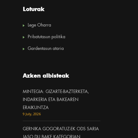
Loturak
Lege Oharra
Pribatutasun politika
Gardentasun ataria
Azken albisteak
MINTEGIA: GIZARTE-BAZTERKETA,
INDARKERIA ETA BAKEAREN
ERAIKUNTZA
9 July, 2026
GERNIKA GOGORATUZ-EK ODS SARIA
JASO DU BAKE KATEGORIAN