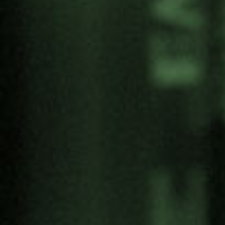
info +
Partekatu:
kategoriak
Antimilitarismoa
Artivismoa
Bake ekonomia
Bake kultura
Bakearen aldeko heziketa