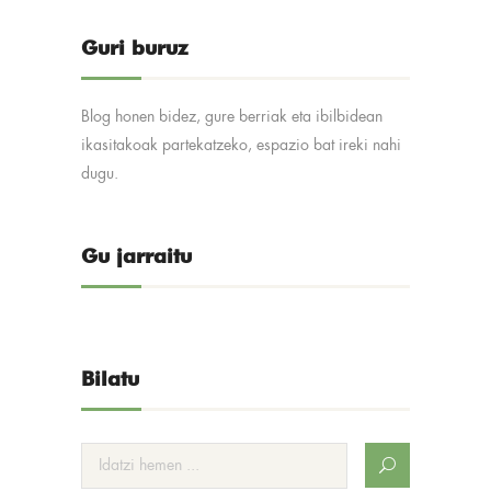
Guri buruz
Blog honen bidez, gure berriak eta ibilbidean
ikasitakoak partekatzeko, espazio bat ireki nahi
dugu.
Gu jarraitu
Bilatu