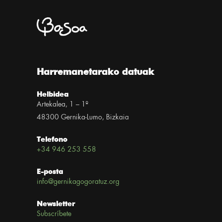
Harremanetarako datuak
Helbidea
Artekalea, 1 – 1º
48300 Gernika-Lumo, Bizkaia
Telefono
+34 946 253 558
E-posta
info@gernikagogoratuz.org
Newsletter
Subscríbete