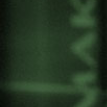
aldaketa klimatikoak, globalizazioak eta
kapitalismo neoliberalak dituzten eraginak
aztertu eta horietan sakontzeko. Azterketa lan
horiek tokiko zein mundu mailako ikuspegia
eskatzen dute, ikuspuntu kritiko eta
emantzipaziozkoak, planetan bizitzeko aukera
iraunkorrak lortzera bideratutako sareak
sortzeko.