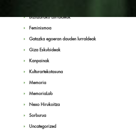
Bakearen aldeko ikerketa
Bizitzarako Lurraldeak
Feminismoa
Gatazka egoeran dauden lurraldeak
Giza Eskubideak
Albisteak
Kanpainak
Kulturartekotasuna
Memoria
MemoriaLab
Nexo Hirukoitza
Sorburua
Uncategorized