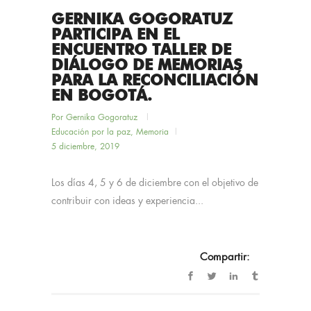
GERNIKA GOGORATUZ
PARTICIPA EN EL
ENCUENTRO TALLER DE
DIÁLOGO DE MEMORIAS
PARA LA RECONCILIACIÓN
EN BOGOTÁ.
Por
Gernika Gogoratuz
Educación por la paz
,
Memoria
5 diciembre, 2019
Los días 4, 5 y 6 de diciembre con el objetivo de
contribuir con ideas y experiencia...
Compartir: