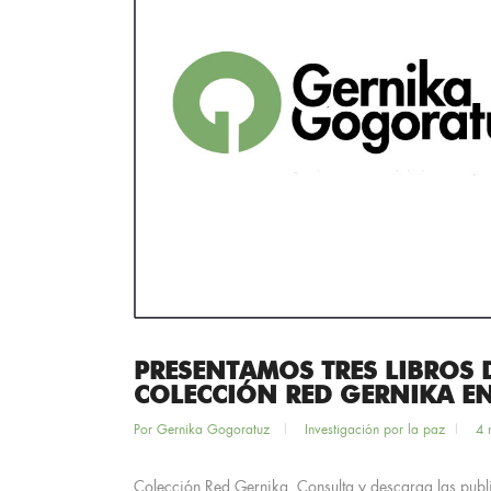
PRESENTAMOS TRES LIBROS D
COLECCIÓN RED GERNIKA E
Por
Gernika Gogoratuz
Investigación por la paz
4 
Colección Red Gernika. Consulta y descarga las publi